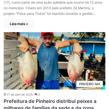
(17), como parte de uma ação solidária que ocorre há 13 anos
no município. Criado em 2013 pelo prefeito Zé Martins, o
projeto “Peixe para Todos” foi mantido durante a gestão…
Leia mais »
PINHEIRO-MA
17 de abril de 2025
0
Prefeitura de Pinheiro distribui peixes a
milhares de famílias da sede e da zona