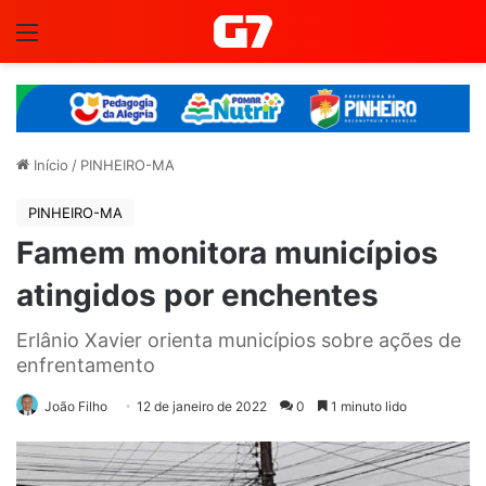
Menu
Início
/
PINHEIRO-MA
PINHEIRO-MA
Famem monitora municípios
atingidos por enchentes
Erlânio Xavier orienta municípios sobre ações de
enfrentamento
João Filho
12 de janeiro de 2022
0
1 minuto lido