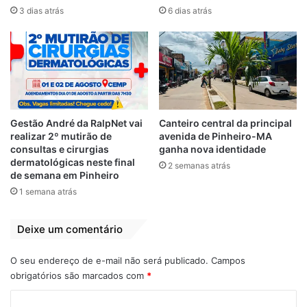
Informação de Desastre da Secretaria
3 dias atrás
6 dias atrás
Nacional de Proteção de Defesa Civil, o
órgão responsável federal pelo
reconhecimento de estado de emergência
e situação de calamidade.
Em pelo menos uma dezena de municípios
Gestão André da RalpNet vai
Canteiro central da principal
do Maranhão as enchentes desalojaram
realizar 2º mutirão de
avenida de Pinheiro-MA
centenas de famílias. As subidas dos rios
consultas e cirurgias
ganha nova identidade
dermatológicas neste final
Balsas, Tocantins, Itapecuru, Mearim, Corda
2 semanas atrás
de semana em Pinheiro
estão sendo acompanhadas pela equipe
1 semana atrás
técnica da Famem. A entidade também vem
acompanhando as ações dos gestores no
Deixe um comentário
sentido de abrigar as famílias atingidas. O
cenário é de desastre em diversos pontos
O seu endereço de e-mail não será publicado.
Campos
de várias regiões do estado do Maranhão.
obrigatórios são marcados com
*
C