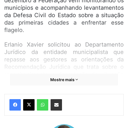
dezembro a Federação vem monitorando os
municípios e acompanhando levantamentos
da Defesa Civil do Estado sobre a situação
das primeiras cidades a enfrentar esse
flagelo.
Erlanio Xavier solicitou ao Departamento
Jurídico da entidade municipalista que
repasse aos gestores as orientações da
Recomendação Jurídica que trata sobre o
reconhecimento e decretação de situação
Mostre mais
de emergência ou estado de calamidade
pública. A Famem dispõe aos gestores
orientações em link exclusivo.
WhatsApp
Compartilhar por e-mail
CONFIRA A RECOMENDAÇÃO CLICANDO
AQUI
…