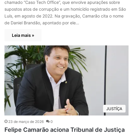
chamado “Caso Tech Office”, que envolve apurações sobre
supostos atos de corrupção e um homicídio registrado em São
Luís, em agosto de 2022. Na gravação, Camarão cita o nome
de Daniel Brandão, apontado por ele…
Leia mais »
JUSTÍÇA
23 de março de 2026
0
Felipe Camarão aciona Tribunal de Justiça