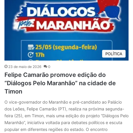
POLÍTICA
23 de maio de 2026
0
Felipe Camarão promove edição do
“Diálogos Pelo Maranhão” na cidade de
Timon
O vice-governador do Maranhão e pré-candidato ao Palácio
dos Leões, Felipe Camarão (PT), realiza na próxima segunda-
feira (25), em Timon, mais uma edição do projeto “Diálogos Pelo
Maranhão”, iniciativa voltada para debates políticos e escuta
popular em diferentes regiões do estado. O encontro