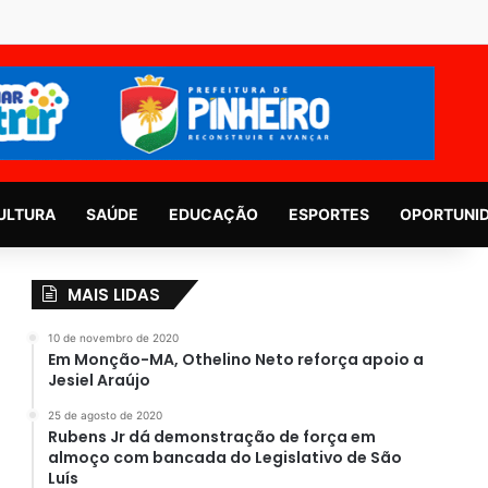
ULTURA
SAÚDE
EDUCAÇÃO
ESPORTES
OPORTUNI
MAIS LIDAS
10 de novembro de 2020
Em Monção-MA, Othelino Neto reforça apoio a
Jesiel Araújo
25 de agosto de 2020
Rubens Jr dá demonstração de força em
almoço com bancada do Legislativo de São
Luís