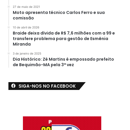
27 de maio de 2021
Moto apresenta técnico Carlos Ferro e sua
comissão
10 de abril de 2026
Braide deixa dívida de R$ 7,6 milhões com a 99 e
transfere problema para gestão de Esmênia
Miranda
3 de janeiro de 2025
Dia Histórico: Zé Martins é empossado prefeito
de Bequimão-MA pela 3ª vez
SIGA-NOS NO FACEBOOK