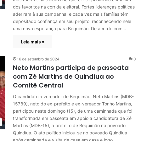
dos favoritos na corrida eleitoral. Fortes lideranças políticas
aderiram à sua campanha, e cada vez mais famílias têm
depositado confiança em seu projeto, reconhecendo nele
uma nova esperança para Bequimão. De acordo com…
Leia mais »
16 de setembro de 2024
0
Neto Martins participa de passeata
com Zé Martins de Quindíua ao
Comitê Central
O candidato a vereador de Bequimão, Neto Martins (MDB-
15789), neto do ex-prefeito e ex-vereador Tonho Martins,
participou neste domingo (15), de uma caminhada que foi
transformada em passeata em apoio a candidatura de Zé
Martins (MDB-15), a prefeito de Bequimão no povoado
Quindíua. O ato político iniciou-se no povoado Quindiua
após caminhada e visita de casa em casa e logo…