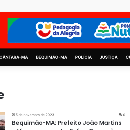
CÂNTARA-MA
BEQUIMÃO-MA
POLÍCIA
JUSTÍÇA
C
e
5 de novembro de 2023
0
Bequimão-MA: Prefeito João Martins