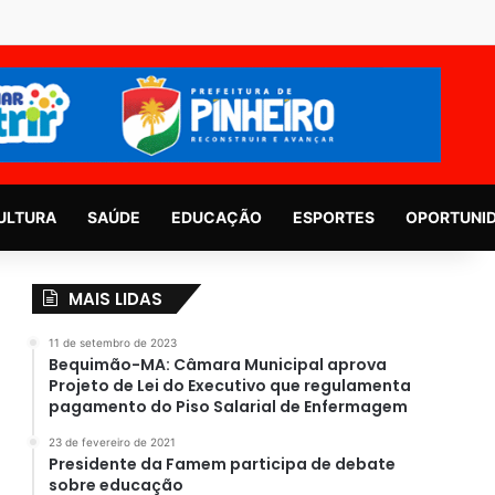
ULTURA
SAÚDE
EDUCAÇÃO
ESPORTES
OPORTUNI
MAIS LIDAS
11 de setembro de 2023
Bequimão-MA: Câmara Municipal aprova
Projeto de Lei do Executivo que regulamenta
pagamento do Piso Salarial de Enfermagem
23 de fevereiro de 2021
Presidente da Famem participa de debate
sobre educação