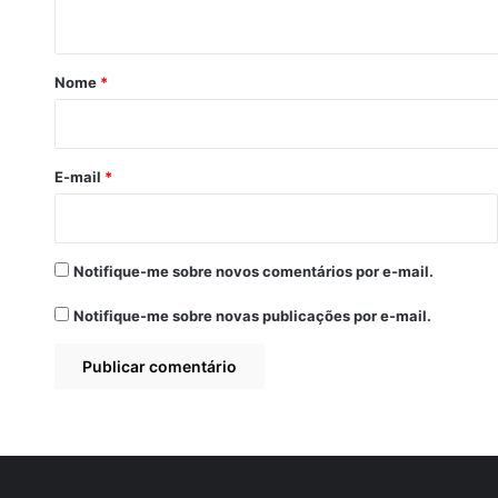
t
á
r
Nome
*
i
o
*
E-mail
*
Notifique-me sobre novos comentários por e-mail.
Notifique-me sobre novas publicações por e-mail.