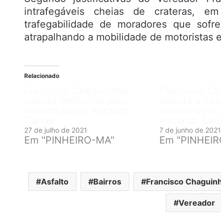
intrafegáveis cheias de crateras, em
trafegabilidade de moradores que sofr
atrapalhando a mobilidade de motoristas e
Relacionado
Francisco Chaguinhas
Francisco C
solicita melhorias para
solicita à S
ruas do bairro Recanto
recuperação
Canaã
Recanto Can
27 de julho de 2021
7 de junho de 2021
Em "PINHEIRO-MA"
Em "PINHEI
Asfalto
Bairros
Francisco Chaguin
Vereador