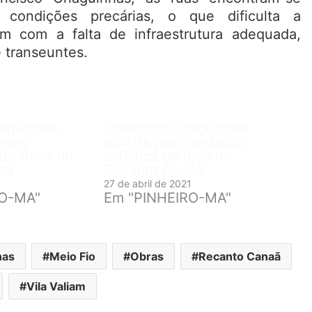
 condições precárias, o que dificulta a
em com a falta de infraestrutura adequada,
 transeuntes.
haguinhas
Francisco Chaguinhas
emosp
solicita pavimentação
 de Ruas do
asfáltica de ruas do
aã
Recanto Canaã
27 de abril de 2021
RO-MA"
Em "PINHEIRO-MA"
has
Meio Fio
Obras
Recanto Canaã
Vila Valiam