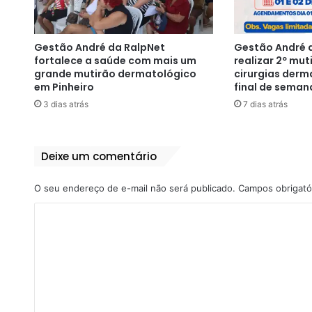
Gestão André da RalpNet
Gestão André d
fortalece a saúde com mais um
realizar 2º mut
grande mutirão dermatológico
cirurgias derm
em Pinheiro
final de seman
3 dias atrás
7 dias atrás
Deixe um comentário
O seu endereço de e-mail não será publicado.
Campos obrigató
C
o
m
e
n