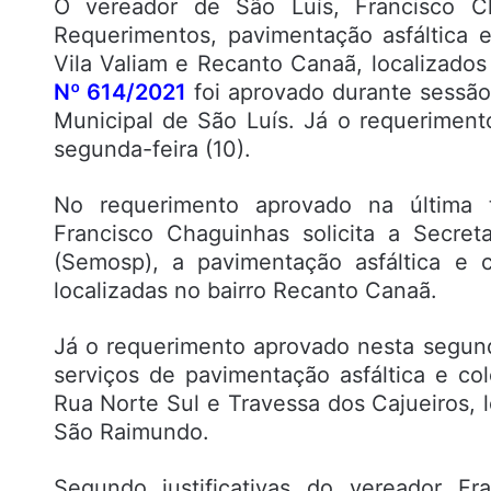
O vereador de São Luís, Francisco Ch
Requerimentos, pavimentação asfáltica 
Vila Valiam e Recanto Canaã, localizado
Nº 614/2021
foi aprovado durante sessão 
Municipal de São Luís. Já o requerimen
segunda-feira (10).
No requerimento aprovado na última t
Francisco Chaguinhas solicita a Secret
(Semosp), a pavimentação asfáltica e 
localizadas no bairro Recanto Canaã.
Já o requerimento aprovado nesta segunda
serviços de pavimentação asfáltica e co
Rua Norte Sul e Travessa dos Cajueiros, l
São Raimundo.
Segundo justificativas do vereador Fr