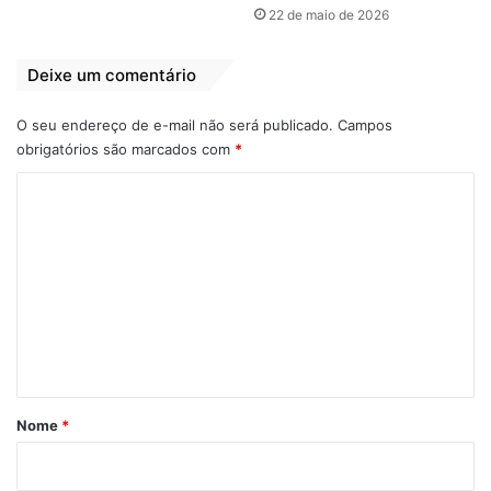
22 de maio de 2026
Deixe um comentário
O seu endereço de e-mail não será publicado.
Campos
obrigatórios são marcados com
*
C
o
m
e
n
t
á
r
Nome
*
i
o