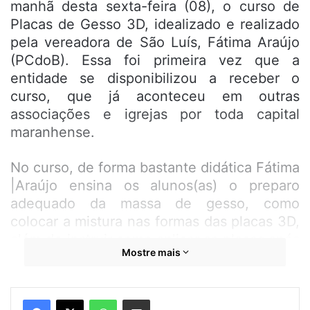
manhã desta sexta-feira (08), o curso de
Placas de Gesso 3D, idealizado e realizado
pela vereadora de São Luís, Fátima Araújo
(PCdoB). Essa foi primeira vez que a
entidade se disponibilizou a receber o
curso, que já aconteceu em outras
associações e igrejas por toda capital
maranhense.
No curso, de forma bastante didática Fátima
|Araújo ensina os alunos(as) o preparo
adequado da massa de gesso, como
colocar a mistura nas formas das placas 3D,
além de instruir como aplicar as placas após
Mostre mais
prontas, na parede. Todos os equipamentos
e produtos usados durante o curso são
disponibilizados pela própria parlamentar,
WhatsApp
Compartilhar por e-mail