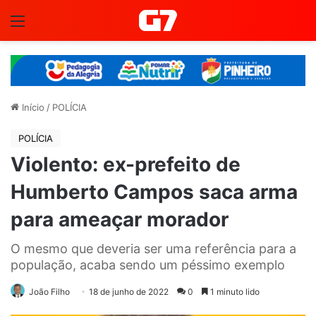
Menu
Início
/
POLÍCIA
POLÍCIA
Violento: ex-prefeito de
Humberto Campos saca arma
para ameaçar morador
O mesmo que deveria ser uma referência para a
população, acaba sendo um péssimo exemplo
João Filho
18 de junho de 2022
0
1 minuto lido