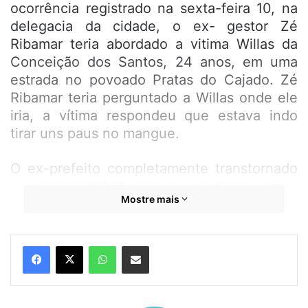
ocorrência registrado na sexta-feira 10, na
delegacia da cidade, o ex- gestor Zé
Ribamar teria abordado a vitima Willas da
Conceição dos Santos, 24 anos, em uma
estrada no povoado Pratas do Cajado. Zé
Ribamar teria perguntado a Willas onde ele
iria, a vítima respondeu que estava indo
tirar uns paus no mangue.
O ex-prefeito completamente transtornado
começou a debater com o rapaz e agredi-lo
Mostre mais
com palavrões e xingamento, logo em
seguida ele sacou um um revólver e
ameaçou a vitima encostando a arma no
WhatsApp
Compartilhar por e-mail
peito do rapaz.
Willas conseguiu se livrar do ex-prefeito e