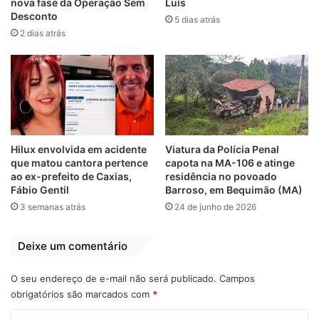
nova fase da Operação Sem
Luís
Desconto
5 dias atrás
2 dias atrás
Ouça os áudios da senhora Marinalva Sousa
da Conceição, mãe da vitima, relatando as
ameaças feitas pelo ex-prefeito, clicando
AQUI…
Hilux envolvida em acidente
Viatura da Polícia Penal
Relacionado
que matou cantora pertence
capota na MA-106 e atinge
Filho de ex-prefeito
Empresa de Fred
ao ex-prefeito de Caxias,
residência no povoado
de Santa Inês-MA,
Campos já torrou
Fábio Gentil
Barroso, em Bequimão (MA)
Ribamar Alves saca
mais de R$ 10
3 semanas atrás
24 de junho de 2026
arma em pizzaria
milhões na
de Brasília-DF
Prefeitura de
Deixe um comentário
Ribamar
29 de setembro de 2021
Em "POLÍCIA"
12 de maio de 2023
Em "MARANHÃO"
O seu endereço de e-mail não será publicado.
Campos
obrigatórios são marcados com
*
Prefeito de