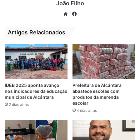
João Filho
UBS, que funciona plenamente. Em breve
vamos iniciar a reforma da Escola e ampliar
We
Fa
bsi
ce
as melhorarias na iluminação pública do
te
bo
povoado”, disse o prefeito.
Artigos Relacionados
ok
IDEB 2025 aponta avanço
Prefeitura de Alcântara
nos indicadores da educação
abastece escolas com
municipal de Alcântara
produtos da merenda
escolar
2 dias atrás
4 dias atrás