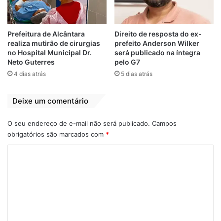
Zeca Cavalcante, destacou os avanços que
o povoado Cujupe tem recebido na gestão
Prefeitura de Alcântara
Direito de resposta do ex-
realiza mutirão de cirurgias
prefeito Anderson Wilker
do prefeito Anderson Wilker. “Temos
no Hospital Municipal Dr.
será publicado na íntegra
estrada boa, posto de saúde reformado e
Neto Guterres
pelo G7
agora o bueiro sobre o Igarapé do Guariba
4 dias atrás
5 dias atrás
no povoado Cujupe. O povoado Cujupe
agradece ao prefeito e aos secretários
Deixe um comentário
Lazíco e Olhinho”, disse bastante contente
na rede social.
O seu endereço de e-mail não será publicado.
Campos
obrigatórios são marcados com
*
C
o
m
e
n