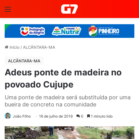
Menu
Início
/
ALCÂNTARA-MA
ALCÂNTARA-MA
Adeus ponte de madeira no
povoado Cujupe
Uma ponte de madeira será substituída por uma
bueira de concreto na comunidade
João Filho
16 de julho de 2019
0
1 minuto lido