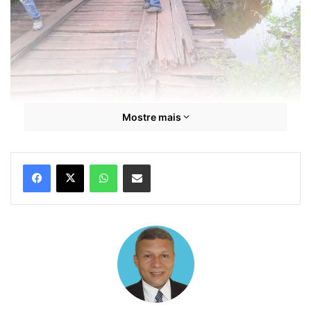
Mostre mais
WhatsApp
Compartilhar por e-mail
O prefeito Anderson Wilker esteve na tarde
desta terça-feira (16) vistoriando os
trabalhos no Cujupe e destacou o
compromisso com as comunidades
alcantarenses. “Recentemente
recuperamos a estrada vicinal que liga a
comunidade. Já reformamos e equipamos a