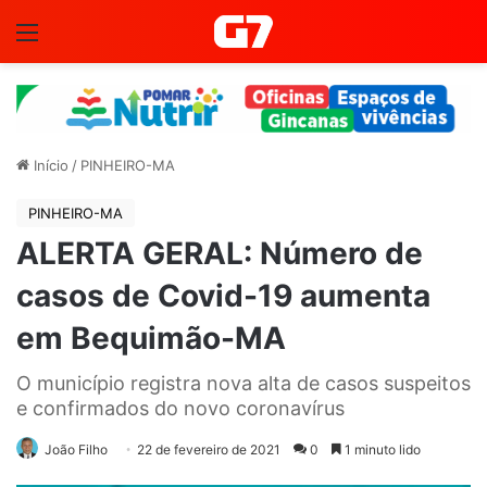
Menu
Início
/
PINHEIRO-MA
PINHEIRO-MA
ALERTA GERAL: Número de
casos de Covid-19 aumenta
em Bequimão-MA
O município registra nova alta de casos suspeitos
e confirmados do novo coronavírus
João Filho
22 de fevereiro de 2021
0
1 minuto lido