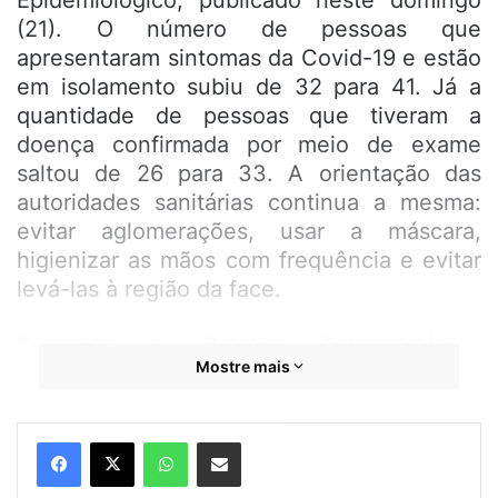
Epidemiológico, publicado neste domingo
(21). O número de pessoas que
apresentaram sintomas da Covid-19 e estão
em isolamento subiu de 32 para 41. Já a
quantidade de pessoas que tiveram a
doença confirmada por meio de exame
saltou de 26 para 33. A orientação das
autoridades sanitárias continua a mesma:
evitar aglomerações, usar a máscara,
higienizar as mãos com frequência e evitar
levá-las à região da face.
Segundo o Boletim Epidemiológico
Mostre mais
publicizado pela Prefeitura de Bequimão,
por meio da Secretaria Municipal de Saúde
e pela Vigilância Epidemiológica, os casos
WhatsApp
Compartilhar por e-mail
suspeitos da Covid-19 estão distribuídos
pelas seguintes localidades: Centro (3), São