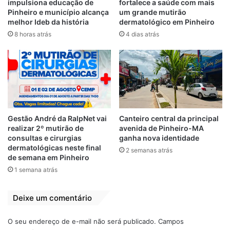
impulsiona educação de
fortalece a saúde com mais
Pinheiro e município alcança
um grande mutirão
melhor Ideb da história
dermatológico em Pinheiro
8 horas atrás
4 dias atrás
Relacionado
Bequimão-MA
Alerta Vermelho:
mantém alta de
Casos de Covid-19
casos suspeitos e
aumentam em
confirmados da
Bequimão-MA
Covid-19
29 de maio de 2021
Gestão André da RalpNet vai
Canteiro central da principal
Em "BEQUIMÃO-
3 de junho de 2021
realizar 2º mutirão de
avenida de Pinheiro-MA
Em "PINHEIRO-MA"
MA"
consultas e cirurgias
ganha nova identidade
dermatológicas neste final
2 semanas atrás
Alerta Vermelho:
de semana em Pinheiro
Bequimão já
1 semana atrás
registra 154 casos
positivos de Covid-
19
Deixe um comentário
15 de janeiro de 2022
Em "BEQUIMÃO-
O seu endereço de e-mail não será publicado.
Campos
MA"