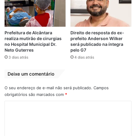
economicamente, teríamos feito desde o
dia 23, mas o Brasil atravessa um momento
de recessão e precisamos focar na saúde,
educação e infraestrutura. Em Alcântara
tivemos um grande evento que se encerrou
Prefeitura de Alcântara
Direito de resposta do ex-
realiza mutirão de cirurgias
prefeito Anderson Wilker
no último dia 10, que foi o festejo do Divino.
no Hospital Municipal Dr.
será publicado na íntegra
Milhares de turistas visitaram Alcântara no
Neto Guterres
pelo G7
período do festejo. Vamos trabalhar e
3 dias atrás
4 dias atrás
esperar que tudo melhore para os
municípios brasileiros, e para Alcântara
Deixe um comentário
também”, destacou o prefeito.
O seu endereço de e-mail não será publicado.
Campos
obrigatórios são marcados com
*
Relacionado
C
Câmara Municipal
Multidão na
o
de São Luís realiza
primeira noite no
festa junina ‘Nosso
‘Arraiá do Povo’ na
m
Arraial’ nesta sexta-
Assembleia
e