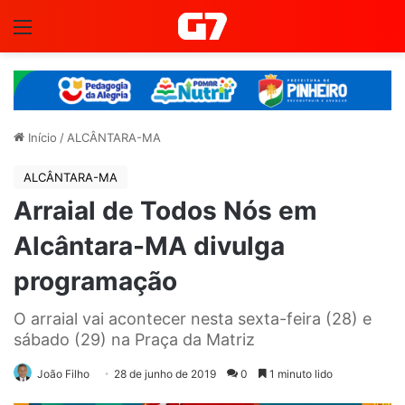
Menu
Início
/
ALCÂNTARA-MA
ALCÂNTARA-MA
Arraial de Todos Nós em
Alcântara-MA divulga
programação
O arraial vai acontecer nesta sexta-feira (28) e
sábado (29) na Praça da Matriz
João Filho
28 de junho de 2019
0
1 minuto lido