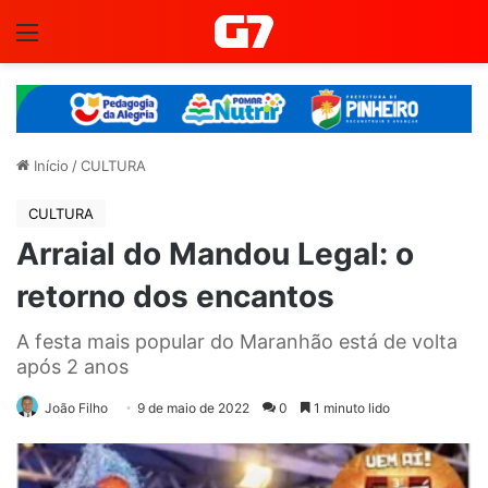
Menu
Início
/
CULTURA
CULTURA
Arraial do Mandou Legal: o
retorno dos encantos
A festa mais popular do Maranhão está de volta
após 2 anos
João Filho
9 de maio de 2022
0
1 minuto lido