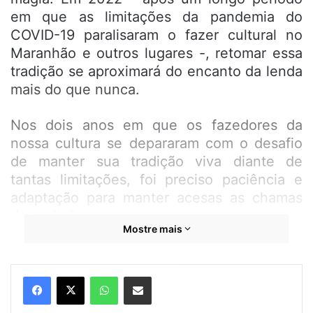
em que as limitações da pandemia do
COVID-19 paralisaram o fazer cultural no
Maranhão e outros lugares -, retomar essa
tradição se aproximará do encanto da lenda
mais do que nunca.
Nos dois anos em que os fazedores da
nossa cultura se depararam com o desafio
de manter sua tradição viva diante de
tantas limitações, foi preciso paciência e
adaptação para manter acesas as chamas
da tradição.
Mostre mais
Criado pelo produtor cultural Osvaldo
Souza, o programa “Mandou Legal” é
WhatsApp
Compartilhar por e-mail
pioneiro, em São Luís, na realização de um
arraial virtual – a live “Arraial do Mandou