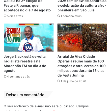
Galicia na 2ª Edição do
2026 tem show de Sandra Sá
TV Guará – Canal 23, dentro do horário do
Festeja Ribamar, que
e celebração da cultura afro-
programa.
acontece no dia 7 de agosto
brasileira em São Luís
5 dias atrás
1 semana atrás
No Arraial do Mandou Legal, os festejos
ressurgem como a própria mágica que deu
vida ao boi… e faz arder as chamas da
nossa tradição.
Jorge Black está de volta:
Arraial do Viva Cidade
Arraial Mandou Legal
Festa Junina 2022
radialista reestreia na
Operária reúne mais de 100
Maranhão FM no dia 3 de
atrações e atrai cerca de 100
agosto
mil pessoas durante 15 dias
de Festa Junina
4 semanas atrás
1 de julho de 2026
Deixe um comentário
O seu endereço de e-mail não será publicado.
Campos