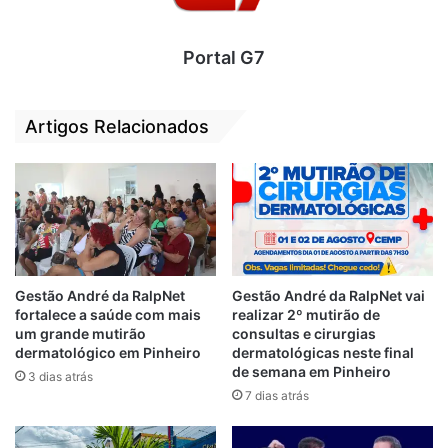
O convênio tem por objetivo dar segurança
jurídica à cooperação técnica para que o
Portal G7
município de Alcântara solucione a questão
da coleta dos resíduos sólidos.
Artigos Relacionados
Próximas ações
Além do Convênio de Cooperação Técnica
para Disposição Final de Resíduos Sólidos,
foi incluída a proposta de Orçamento
Participativo de 2020 para a realização de
Gestão André da RalpNet
Gestão André da RalpNet vai
um conjunto de ações de gestão de
fortalece a saúde com mais
realizar 2º mutirão de
um grande mutirão
consultas e cirurgias
resíduos sólidos previstas no Plano de
dermatológico em Pinheiro
dermatológicas neste final
Gestão Integrada de Resíduos Sólidos, tais
de semana em Pinheiro
3 dias atrás
como:
7 dias atrás
– Construção de um aterro sanitário de