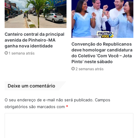
pequeno porte em Alcântara;
– Construção de usinas de triagem de
resíduos na Região Metropolitana da
Grande São Luís;
Canteiro central da principal
– Construção e instalação de Ecopontos;
avenida de Pinheiro-MA
Convenção do Republicanos
ganha nova identidade
– Obras de remediação de áreas onde
deve homologar candidatura
1 semana atrás
funcionavam llixões.
do Coletivo ‘Com Você – Jota
Pinto’ neste sábado
2 semanas atrás
Histórico
Deixe um comentário
Em junho de 2019, o Governo do Estado
apresentou o Plano de Gestão Integrada de
O seu endereço de e-mail não será publicado.
Campos
Resíduos Sólidos. Voltado para atender às
obrigatórios são marcados com
*
exigências do Marco Legal do Saneamento
C
Básico, o PL 4162/19, do Poder Executivo –
que, dentre outras coisas, trata do fim dos
o
lixões -, o Plano é destinado a todos os 13
m