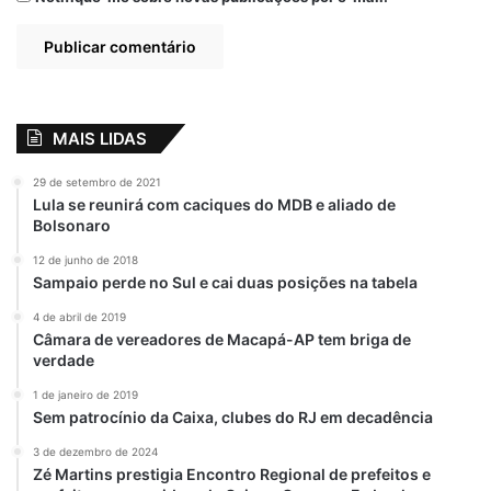
View this post on Instagram
MAIS LIDAS
29 de setembro de 2021
Lula se reunirá com caciques do MDB e aliado de
Bolsonaro
12 de junho de 2018
Sampaio perde no Sul e cai duas posições na tabela
4 de abril de 2019
Câmara de vereadores de Macapá-AP tem briga de
A post shared by Prefeitura de Alcântara (@prefeituradealcantara)
verdade
1 de janeiro de 2019
Sem patrocínio da Caixa, clubes do RJ em decadência
3 de dezembro de 2024
Relacionado
Zé Martins prestigia Encontro Regional de prefeitos e