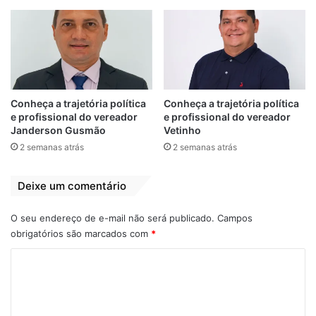
Desempenho Escolar (IDE). “Esse prêmio é
resultado do esforço de várias gestões. Em
2023, Bequimão se destacou ao alcançar
excelentes resultados na alfabetização e
nos anos iniciais e finais do Ensino
Fundamental. Também garantimos a
Conheça a trajetória política
Conheça a trajetória política
e profissional do vereador
e profissional do vereador
participação de mais de 80% dos alunos
Janderson Gusmão
Vetinho
nas etapas avaliativas, o que é um grande
2 semanas atrás
2 semanas atrás
marco para nossa educação”, afirmou o
prefeito.
Deixe um comentário
Zé Martins ainda dedicou a premiação ao
ex-prefeito João Martins, destacando que
O seu endereço de e-mail não será publicado.
Campos
essa vitória é fruto de um trabalho coletivo
obrigatórios são marcados com
*
iniciado em 2013, com investimentos em
C
reformas de escolas, transporte escolar e
o
capacitação de professores. “Agora, nossa
m
missão é seguir avançando para garantir