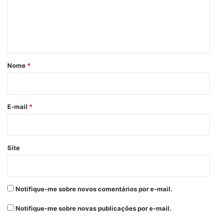
que a educação de Bequimão continue
e
sendo referência”, completou o prefeito.
n
Professora Alfabetizadora
t
No evento, também foi reconhecida a
á
dedicação da professora Terezinha de
r
Nome
*
Jesus Peixoto Monteiro, da Escola
i
Municipal Benedita Gusmão Moraes, que
recebeu o Prêmio Professora
o
Alfabetizadora. Emocionada, ela
*
E-mail
*
compartilhou sua trajetória e os desafios
superados para oferecer uma educação de
qualidade aos seus alunos. “Este prêmio é a
Site
confirmação de que, com esforço e apoio,
podemos fazer a diferença. Fico muito feliz
e motivada a continuar contribuindo para o
Notifique-me sobre novos comentários por e-mail.
futuro de Bequimão”, declarou a professora.
A secretária interina de Educação, Ciência,
Notifique-me sobre novas publicações por e-mail.