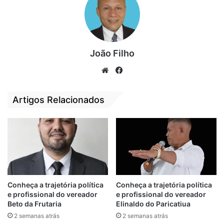
João Filho
We
Fa
bsi
ce
te
bo
Artigos Relacionados
ok
O prêmio foi entregue pelo governador
Carlos Brandão ao prefeito Zé Martins, que
Conheça a trajetória política
Conheça a trajetória política
ressaltou a importância do trabalho
e profissional do vereador
e profissional do vereador
Beto da Frutaria
Elinaldo do Paricatiua
contínuo na educação, com vistas a
2 semanas atrás
2 semanas atrás
alcanças as metas no Índice de