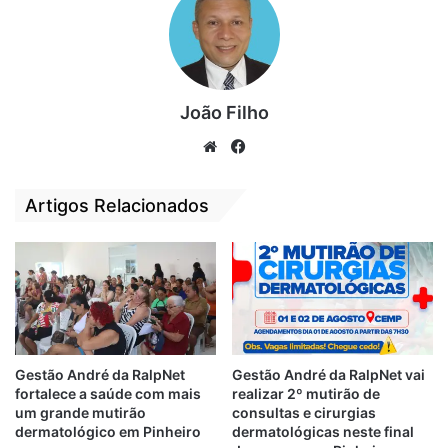
cada vez mais saúde, força e sabedoria
para conduzir essa nação”, descreveu o
empresário Wellington Leite em sua página
a rede social.
João Filho
A Secom, consultada pela Folha de São
We
Fa
Paulo, respondeu meio que sem muita
bsi
ce
convicção dessa visita amigável.”N
ão ser
te
bo
Artigos Relacionados
possível informar a data do encontro nem o
ok
motivo da reunião no Palácio do Planalto. O
encontro não aparece na agenda oficial de
Bolsonaro”
.
Por
O Antagonista.
Gestão André da RalpNet
Gestão André da RalpNet vai
fortalece a saúde com mais
realizar 2º mutirão de
um grande mutirão
consultas e cirurgias
Relacionado
dermatológico em Pinheiro
dermatológicas neste final