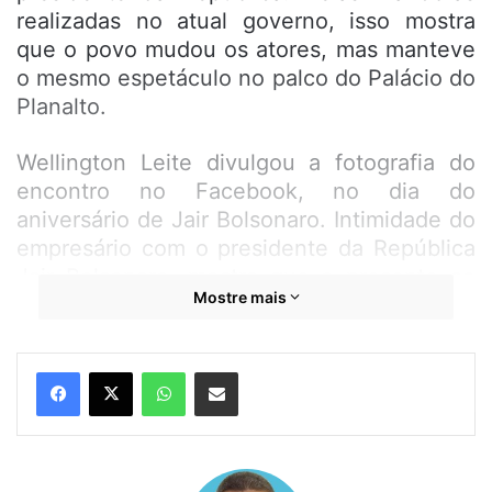
realizadas no atual governo, isso mostra
que o povo mudou os atores, mas manteve
o mesmo espetáculo no palco do Palácio do
Planalto.
Wellington Leite divulgou a fotografia do
encontro no Facebook, no dia do
aniversário de Jair Bolsonaro. Intimidade do
empresário com o presidente da República
Jair Bolsonaro, mostra que o presente ao
Mostre mais
filho Jair Rena não foi por acaso, como
muitos imaginam. Aí tem coisas nesse
palheiro!
WhatsApp
Compartilhar por e-mail
“Parabéns meu querido presidente por
completar mais um ano de vida, que Deus
possa te abençoar poderosamente e lhe dê