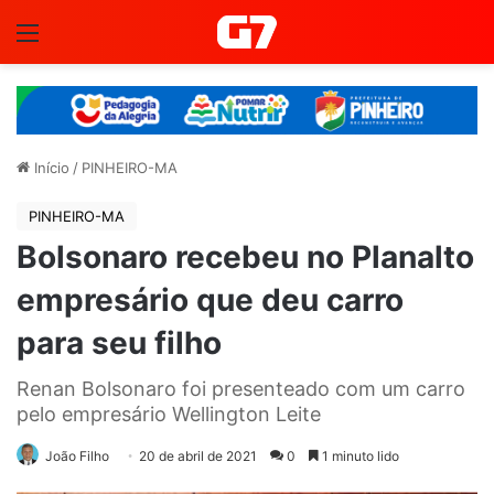
Menu
Início
/
PINHEIRO-MA
PINHEIRO-MA
Bolsonaro recebeu no Planalto
empresário que deu carro
para seu filho
Renan Bolsonaro foi presenteado com um carro
pelo empresário Wellington Leite
João Filho
20 de abril de 2021
0
1 minuto lido