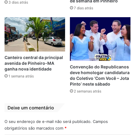
de semana em Pinheiro
Renan Bolsonaro
Bolsonaro quer
3 dias atrás
abriu empresa com
ingressar o 4º filho
7 dias atrás
ajuda de lobista
na política em 2020
alvo da CPI
29 de dezembro de 2019
Em "PINHEIRO-MA"
2 de setembro de 2021
Em "PINHEIRO-MA"
Mais uma
‘macacada’ da
Família Bolsonaro
Canteiro central da principal
com verba pública
avenida de Pinheiro-MA
Convenção do Republicanos
23 de fevereiro de 2019
ganha nova identidade
deve homologar candidatura
Em "PINHEIRO-MA"
1 semana atrás
do Coletivo ‘Com Você – Jota
Pinto’ neste sábado
2 semanas atrás
Bolsonaro
empresário Wellington Leite
Deixe um comentário
Jair Renan
Presenteou Renan Bolsonaro
O seu endereço de e-mail não será publicado.
Campos
Visita
obrigatórios são marcados com
*