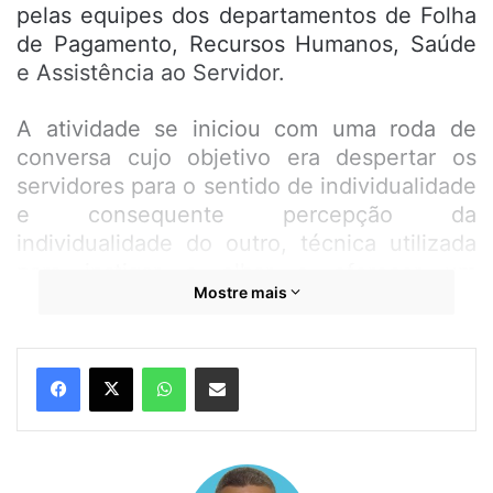
pelas equipes dos departamentos de Folha
de Pagamento, Recursos Humanos, Saúde
e Assistência ao Servidor.
A atividade se iniciou com uma roda de
conversa cujo objetivo era despertar os
servidores para o sentido de individualidade
e consequente percepção da
individualidade do outro, técnica utilizada
para instigar o olhar e oferecer um
Mostre mais
tratamento ainda mais humanizado.
A tecnóloga em recursos humanos da Casa,
WhatsApp
Compartilhar por e-mail
Eva Luz, destacou que o evento surgiu
como uma demanda identificada para o
tratamento do atendimento ao público.