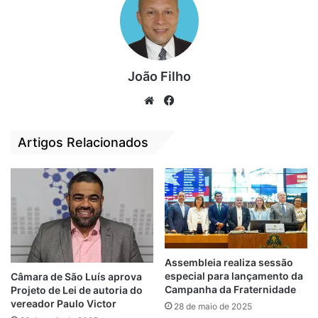
“Esse treinamento é uma maneira de
aperfeiçoar e aprimorar o trabalho que
nossas equipes já desenvolvem. De forma
indireta, também é uma maneira de
valorizar o servidor, já que grande parte
João Filho
desse atendimento que estamos
We
Fa
aprimorando é feito aos próprios servidores
bsi
ce
da Casa”, enfatizou.
te
bo
Artigos Relacionados
ok
Texto:
Acsa Serafim
Atendimento
camara
Oficina
Público
São Luís
Servidores
Assembleia realiza sessão
especial para lançamento da
Câmara de São Luís aprova
Campanha da Fraternidade
Projeto de Lei de autoria do
vereador Paulo Victor
28 de maio de 2025