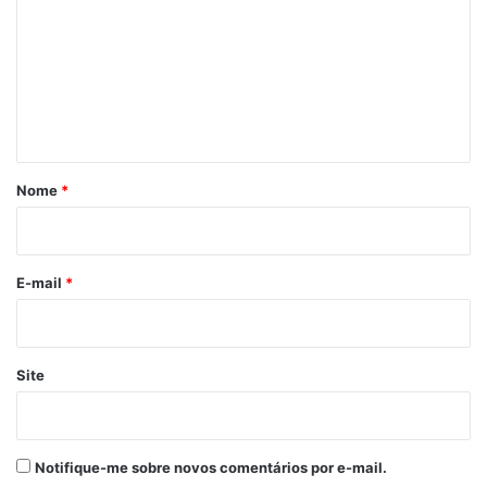
m
e
n
t
á
r
Nome
*
i
o
*
E-mail
*
Site
Notifique-me sobre novos comentários por e-mail.