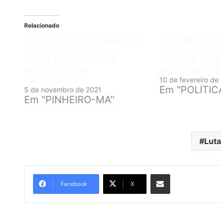
Relacionado
De como Flávio Dino usa
Fala do pres
Felipe Camarão para
Edinho Silva 
armar adiamento da
unidade do gr
decisão sobre
do Maranhão
candidatura
10 de fevereiro de
Em "POLÍTIC
5 de novembro de 2021
Em "PINHEIRO-MA"
Lut
Compartilhar por e-mail
Facebook
X