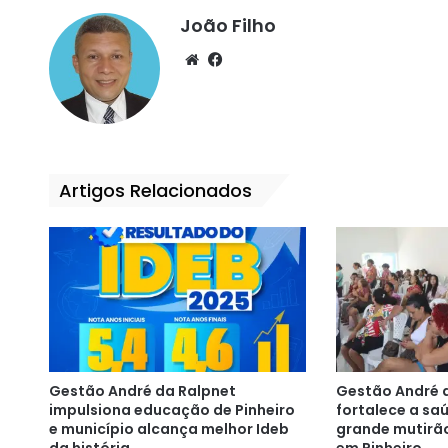
João Filho
We
Fa
bsi
ce
te
bo
ok
Artigos Relacionados
Gestão André da Ralpnet
Gestão André 
impulsiona educação de Pinheiro
fortalece a s
e município alcança melhor Ideb
grande mutirã
da história
em Pinheiro