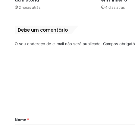
2 horas atrás
4 dias atrás
Deixe um comentário
O seu endereço de e-mail não será publicado.
Campos obrigató
C
o
m
e
n
t
á
r
Nome
*
i