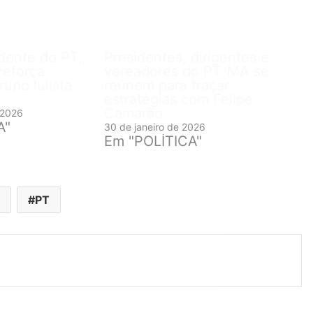
idente do PT,
Presidentes, dirigentes e
reforça
vereadores do PT-MA se
upo lulista
reúnem para traçar
estratégias com Felipe
Camarão
 2026
A"
30 de janeiro de 2026
Em "POLÍTICA"
a
PT