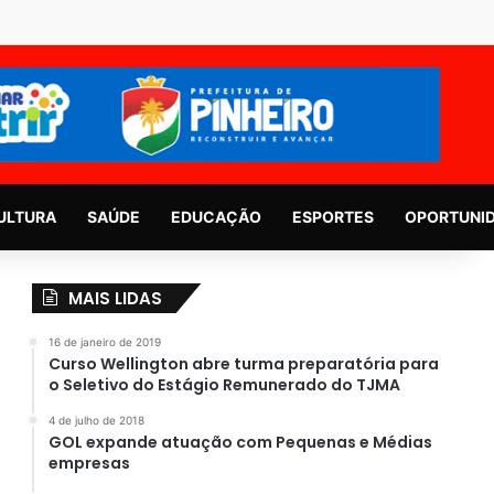
ULTURA
SAÚDE
EDUCAÇÃO
ESPORTES
OPORTUNI
MAIS LIDAS
16 de janeiro de 2019
Curso Wellington abre turma preparatória para
o Seletivo do Estágio Remunerado do TJMA
4 de julho de 2018
GOL expande atuação com Pequenas e Médias
empresas