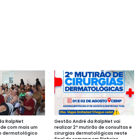
da RalpNet
Gestão André da RalpNet vai
aúde com mais um
realizar 2º mutirão de consultas e
o dermatológico
cirurgias dermatológicas neste
final de semana em Pinheiro