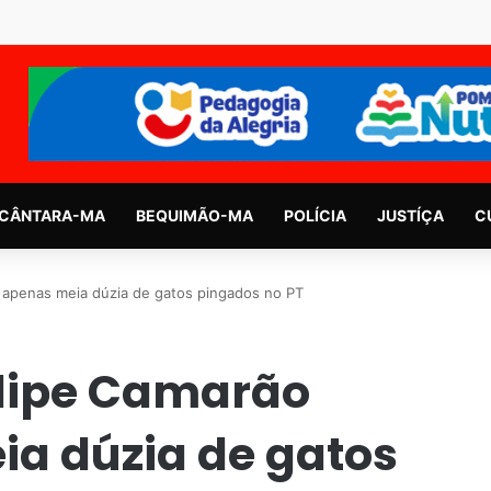
CÂNTARA-MA
BEQUIMÃO-MA
POLÍCIA
JUSTÍÇA
C
 apenas meia dúzia de gatos pingados no PT
elipe Camarão
a dúzia de gatos