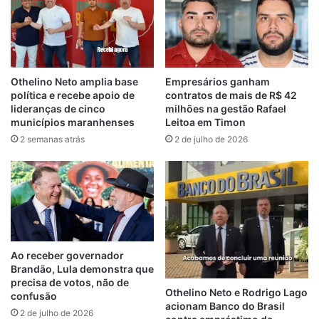
00:00
00:43
A primeira promessa do governador foi feita
ainda em 2022, durante uma Sessão
Othelino Neto amplia base
Empresários ganham
política e recebe apoio de
contratos de mais de R$ 42
Itinerante da Assembleia Legislativa
lideranças de cinco
milhões na gestão Rafael
realizada na própria Câmara de Caxias.
municípios maranhenses
Leitoa em Timon
Meses depois, ele repetiu o anúncio em
2 semanas atrás
2 de julho de 2026
uma solenidade comemorativa do
bicentenário do município. Em ambas as
ocasiões, a reforma não saiu do papel.
Agora, mesmo após a obra ter sido
finalizada pela própria Câmara, Brandão
insiste em usar a promessa como moeda
Ao receber governador
política.
Brandão, Lula demonstra que
precisa de votos, não de
Othelino Neto e Rodrigo Lago
confusão
O episódio reforça uma marca que tem
acionam Banco do Brasil
2 de julho de 2026