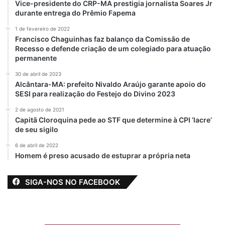
une, Brandão
Vice-presidente do CRP-MA prestigia jornalista Soares Jr
separa
durante entrega do Prêmio Fapema
22 de janeiro de 2021
1 de fevereiro de 2022
Em "PINHEIRO-MA"
Francisco Chaguinhas faz balanço da Comissão de
Recesso e defende criação de um colegiado para atuação
permanente
Brandão
Caminhonete
Caxias
30 de abril de 2023
Alcântara-MA: prefeito Nivaldo Araújo garante apoio do
SESI para realização do Festejo do Divino 2023
destaque
Governador Brandão
2 de agosto de 2021
Maranhão
Promessa
Capitã Cloroquina pede ao STF que determine à CPI ‘lacre’
de seu sigilo
Reforma da Câmara
6 de abril de 2022
Homem é preso acusado de estuprar a própria neta
SIGA-NOS NO FACEBOOK