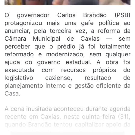
O governador Carlos Brandão (PSB)
protagonizou mais uma gafe política ao
anunciar, pela terceira vez, a reforma da
Câmara Municipal de Caxias — sem
perceber que o prédio já foi totalmente
reformado e modernizado, sem qualquer
ajuda do governo estadual. A obra foi
executada com recursos próprios do
legislativo caxiense, resultado de
planejamento interno e gestão eficiente da
Casa.
A cena inusitada aconteceu durante agenda
recente em Caxias, nesta quinta-feira (31),
quando Brandão tentou capitalizar apoio da
classe política local para fortalecer o nome