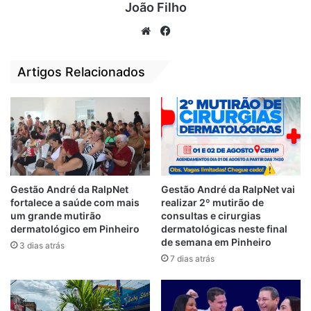
João Filho
We
Fa
bsi
ce
te
bo
Artigos Relacionados
ok
Gestão André da RalpNet
Gestão André da RalpNet vai
Celebraram a cerimônia do Casamento
fortalece a saúde com mais
realizar 2º mutirão de
Comunitário as magistradas:
um grande mutirão
consultas e cirurgias
dermatológico em Pinheiro
dermatológicas neste final
de semana em Pinheiro
3 dias atrás
Dra. Diva Maria de Barros Mendes –
7 dias atrás
Juíza de Direito.
Dra. Joseane de Jesus Corrêa Bezerra –
Juíza de Direito