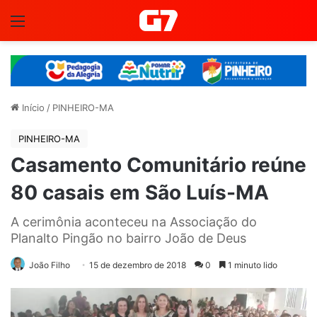
Menu
Início
/
PINHEIRO-MA
PINHEIRO-MA
Casamento Comunitário reúne
80 casais em São Luís-MA
A cerimônia aconteceu na Associação do
Planalto Pingão no bairro João de Deus
João Filho
15 de dezembro de 2018
0
1 minuto lido