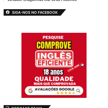
SIGA-NOS NO FACEBOOK
Casamentos comunitários
O Projeto Casamentos Comunitários foi
instituído pelo Poder Judiciário maranhense
em 1998, idealizado pelo desembargador
Jorge Rachid. O procedimento está
disposto no Provimento N°10/2013, da
Corregedoria Geral da Justiça (CGJ-MA),
sendo os atos gratuitos. A gratuidade inclui
a expedição de 2ª via do assento de
nascimento ou casamento, se necessário.
Todo apoio logístico ao Casamento