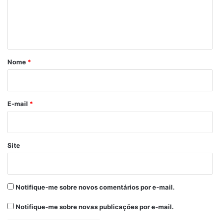
e
n
t
á
r
Nome
*
i
o
*
E-mail
*
Site
Notifique-me sobre novos comentários por e-mail.
Para a vereadora Fátima Araújo, o evento
superou as expectativas dos organizadores
Notifique-me sobre novas publicações por e-mail.
e foi bastante emocionante. “É um sonho