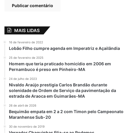
realizado por dezenas de casais. Essa
espera foi longa, mas graças a Deus
conseguimos realizar os sonhos desses
casais e no ano quem vem vamos solicitar
MAIS LIDAS
novo casamento e oficializar através do
16 de fevereiro de 2022
Judiciário Maranhense mais dezenas de
Lobão Filho cumpre agenda em Imperatriz e Açailândia
casais. O importante é ser ser feliz e isso
25 de fevereiro de 2025
vamos ajudar a fazer da melhor forma
Homem que teria praticado homicídio em 2006 em
possível”, destacou a vereadora.
Pernambuco é preso em Pinheiro-MA
24 de julho de 2023
Nivaldo Araújo prestigia Carlos Brandão durante
solenidade de Ordem de Serviço da pavimentação da
estrada de Araoca em Guimarães-MA
26 de abril de 2026
Bequimão empata em 2 a 2 com Timon pelo Campeonato
Maranhense Sub-20
30 de novembro de 2019
Vereador Chaguinhas filia-se ao Podemos