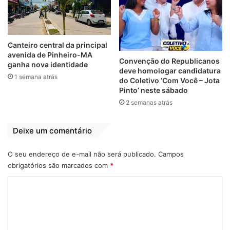
Dra. Rosária de Fátima Almeida Duarte –
Juíza de Direito
Dra. Ana Paula Carvalho – Juíza de Paz
Canteiro central da principal
avenida de Pinheiro-MA
Dra. Idália Alves do nascimento Abraão
Convenção do Republicanos
ganha nova identidade
– Delegatária do 3º Cartório.
deve homologar candidatura
1 semana atrás
do Coletivo ‘Com Você – Jota
Pinto’ neste sábado
2 semanas atrás
Deixe um comentário
O seu endereço de e-mail não será publicado.
Campos
obrigatórios são marcados com
*
C
o
m