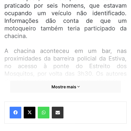
praticado por seis homens, que estavam
ocupando um veículo não identificado.
Informações dão conta de que um
motoqueiro também teria participado da
chacina.
A chacina aconteceu em um bar, nas
proximidades da barreira policial da Estiva,
no acesso à ponte do Estreito dos
Mosquitos, por volta das 3h30. Os autores
da ação criminosa passaram atirando e
Mostre mais
balearam as cinco pessoas. Três delas
morreram no local.
WhatsApp
Compartilhar por e-mail
Os três mortos foram identificados como
Thalyson Silva de Andrade, de 20 anos;
Cleverto Lima, de 14 anos; e Luís Felipe