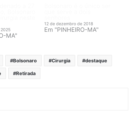
ndenado a 27
Bolsonaro é o único ser
ão, Bolsonaro
que serve a dois
irurgia neste
senhores
12 de dezembro de 2018
Em "PINHEIRO-MA"
 2025
RO-MA"
Bolsonaro
Cirurgia
destaque
e
Retirada