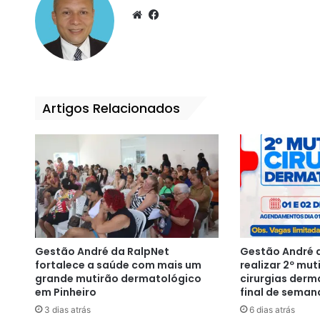
We
Fa
bsi
ce
te
bo
ok
Artigos Relacionados
Gestão André da RalpNet
Gestão André d
fortalece a saúde com mais um
realizar 2º mut
grande mutirão dermatológico
cirurgias derm
em Pinheiro
final de seman
3 dias atrás
6 dias atrás