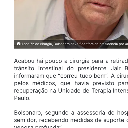
Após 7h de cirurgia, Bolsonaro deve ficar fora da presidência por 4
Acabou há pouco a cirurgia para a retira
trânsito intestinal do presidente Jair
informaram que “correu tudo bem”. A cirur
pelos médicos, que havia previsto pa
recuperação na Unidade de Terapia Intens
Paulo.
Bolsonaro, segundo a assessoria do hospi
sem dor, recebendo medidas de suporte c
venosa profunda”.