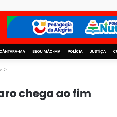
CÂNTARA-MA
BEQUIMÃO-MA
POLÍCIA
JUSTÍÇA
C
ós 7h
aro chega ao fim