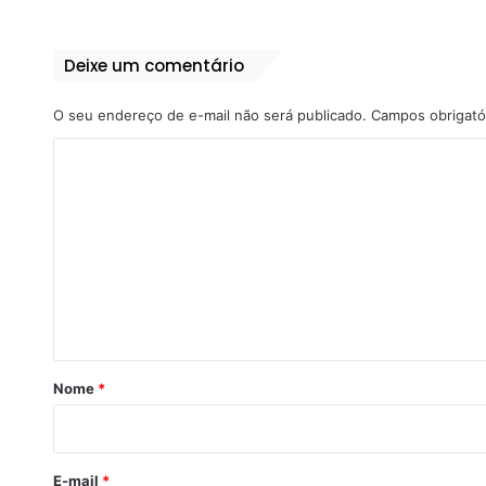
Deixe um comentário
O seu endereço de e-mail não será publicado.
Campos obrigató
C
o
m
e
n
t
á
r
Nome
*
i
o
*
E-mail
*