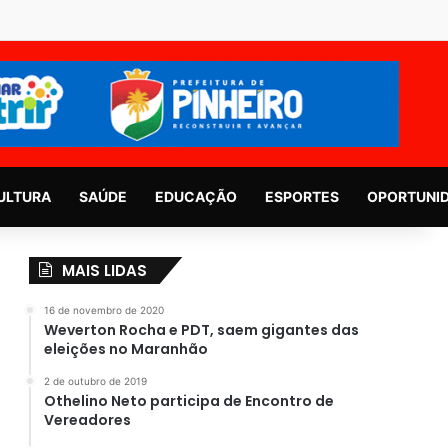
ULTURA
SAÚDE
EDUCAÇÃO
ESPORTES
OPORTUNI
MAIS LIDAS
16 de novembro de 2020
Weverton Rocha e PDT, saem gigantes das
eleições no Maranhão
2 de outubro de 2019
Othelino Neto participa de Encontro de
Vereadores