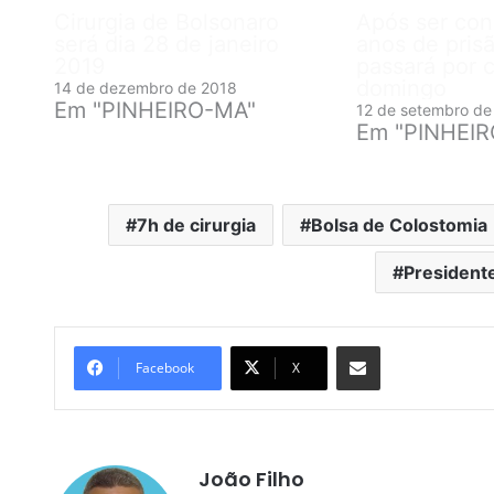
Cirurgia de Bolsonaro
Após ser co
será dia 28 de janeiro
anos de pris
2019
passará por c
domingo
14 de dezembro de 2018
Em "PINHEIRO-MA"
12 de setembro de
Em "PINHEI
7h de cirurgia
Bolsa de Colostomia
President
Compartilhar por e-mail
Facebook
X
João Filho