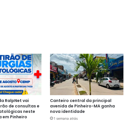
a RalpNet vai
Canteiro central da principal
irão de consultas e
avenida de Pinheiro-MA ganha
atológicas neste
nova identidade
a em Pinheiro
1 semana atrás