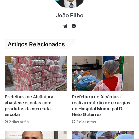
João Filho
We
Fa
bsi
ce
te
bo
Artigos Relacionados
ok
Prefeitura de Alcântara
Prefeitura de Alcântara
abastece escolas com
realiza mutirão de cirurgias
produtos da merenda
no Hospital Municipal Dr.
escolar
Neto Guterres
2 dias atrás
2 dias atrás