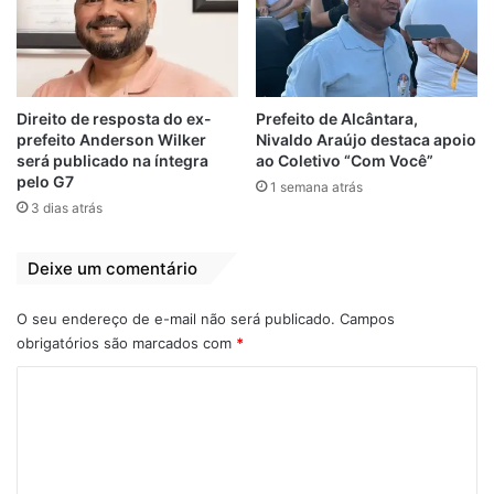
Direito de resposta do ex-
Prefeito de Alcântara,
prefeito Anderson Wilker
Nivaldo Araújo destaca apoio
será publicado na íntegra
ao Coletivo “Com Você”
pelo G7
1 semana atrás
3 dias atrás
Deixe um comentário
O seu endereço de e-mail não será publicado.
Campos
obrigatórios são marcados com
*
C
o
m
e