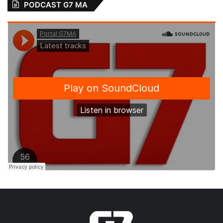
PODCAST G7 MA
As máscaras de proteção individual
passarão a ser utilizadas de forma
generalizada ainda este mês, obedecendo
as orientações da Organização Mundial da
Saúde (OMS), que exige o uso de máscara,
mesmo que seja de tecido. Segundo os
especialistas, o uso de máscaras é uma das
estratégias de combate ao Covid-19,
evitando a proliferação da doença.
“Nosso decreto tem o intuito de evitar a
propagação do novo coronavírus no
município de Alcântara. Estamos ouvindo
diariamente os especialistas alertando da
importância de usar essa proteção mesmo
que a máscara seja caseira, já é uma grande