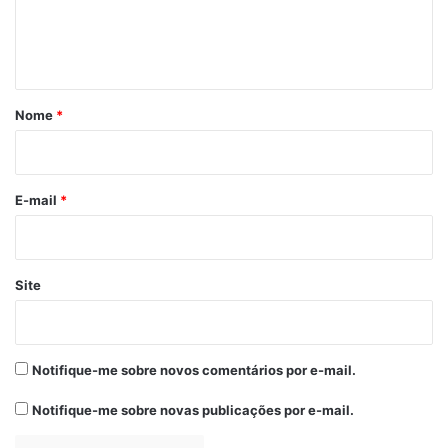
n
t
á
r
Nome
*
i
o
*
E-mail
*
Site
Notifique-me sobre novos comentários por e-mail.
Notifique-me sobre novas publicações por e-mail.