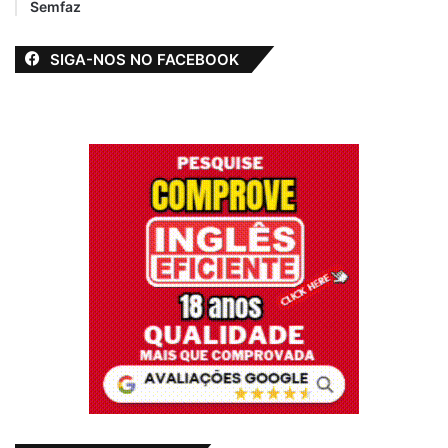
Semfaz
SIGA-NOS NO FACEBOOK
O novo decreto ainda inclui a exigência
obrigatória do uso de máscaras em espaços
públicos do município de Alcântara, assim
como em transportes coletivos de
passageiros intermunicipal (vans, ônibus,
carros de linha e congêneres), além de
estabelecimentos comerciais e de serviços
no município de Alcântara. A medida vale
para os setores públicos e privados. O uso
de máscaras passará a valer a partir desta
quinta-feira, dia 23 de abril.