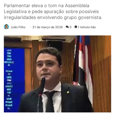
Parlamentar eleva o tom na Assembleia
Legislativa e pede apuração sobre possíveis
irregularidades envolvendo grupo governista.
João Filho
31 de março de 2026
0
1 minuto lido