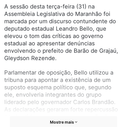
A sessão desta terça-feira (31) na
Assembleia Legislativa do Maranhão foi
marcada por um discurso contundente do
deputado estadual Leandro Bello, que
elevou o tom das críticas ao governo
estadual ao apresentar denúncias
envolvendo o prefeito de Barão de Grajaú,
Gleydson Rezende.
Parlamentar de oposição, Bello utilizou a
tribuna para apontar a existência de um
suposto esquema político que, segundo
ele, envolveria integrantes do grupo
liderado pelo governador Carlos Brandão.
As declarações geraram forte repercussão
nos bastidores e provocaram reação de
Mostre mais
silêncio entre deputados da base