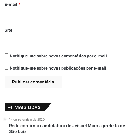
*
próximos dias, especialmente diante da
E-mail
*
proximidade do período eleitoral.
Site
Notifique-me sobre novos comentários por e-mail.
Notifique-me sobre novas publicações por e-mail.
Por
Filipe Mota
MAIS LIDAS
14 de setembro de 2020
Rede confirma candidatura de Jeisael Marx a prefeito de
São Luís
Relacionado