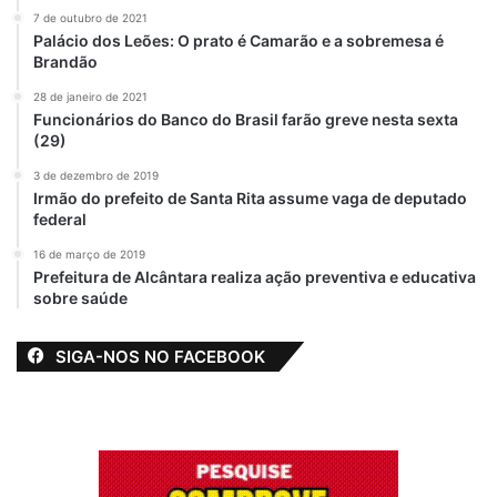
Leandro Bello
Fernando Braide
7 de outubro de 2021
questiona
diz que governador
Palácio dos Leões: O prato é Camarão e a sobremesa é
influência de Mical
Carlos Brandão
Brandão
Damasceno no
criou o “Bolsa
28 de janeiro de 2021
governo Brandão
Mídia” para
Funcionários do Banco do Brasil farão greve nesta sexta
silenciar quem
28 de maio de 2025
(29)
Em "ALEMA-MA"
denuncia o
governo
3 de dezembro de 2019
6 de dezembro de 2025
Irmão do prefeito de Santa Rita assume vaga de deputado
Em "ARTIGO"
federal
16 de março de 2019
Investigado por
Prefeitura de Alcântara realiza ação preventiva e educativa
desvio de recursos
sobre saúde
da saúde, deputado
Antônio Pereira
defende governo
SIGA-NOS NO FACEBOOK
Brandão na
Assembleia
10 de julho de 2025
Em "ALEMA-MA"