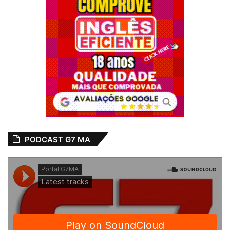
Denúncia grave
destaque
Esquema
Governo Brandão
Leandro Bello
Maranhão
Operador de Brandão
Prefeito de Barão de Grajaú
Prefeito Gleydson Rezende
PODCAST G7 MA