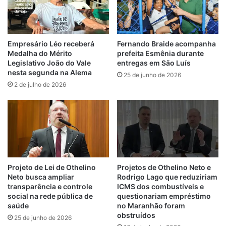
recursos, o que, em sua avaliação,
demandaria investigação por parte dos
órgãos competentes.
Empresário Léo receberá
Fernando Braide acompanha
Medalha do Mérito
prefeita Esmênia durante
Além disso, o parlamentar criticou a gestão
Legislativo João do Vale
entregas em São Luís
municipal de Barão de Grajaú, apontando
nesta segunda na Alema
25 de junho de 2026
um suposto distanciamento do prefeito em
2 de julho de 2026
relação à administração local, enquanto,
segundo ele, haveria dedicação a projetos
políticos de maior alcance.
Outro ponto levantado por Bello foi a
projeção eleitoral atribuída a Gleydson
Projeto de Lei de Othelino
Projetos de Othelino Neto e
Rezende. O deputado questionou a
Neto busca ampliar
Rodrigo Lago que reduziriam
viabilidade de uma votação expressiva em
transparência e controle
ICMS dos combustíveis e
social na rede pública de
questionariam empréstimo
nível estadual, considerando o porte do
saúde
no Maranhão foram
município administrado pelo prefeito, o que,
obstruídos
25 de junho de 2026
segundo ele, levanta dúvidas que precisam