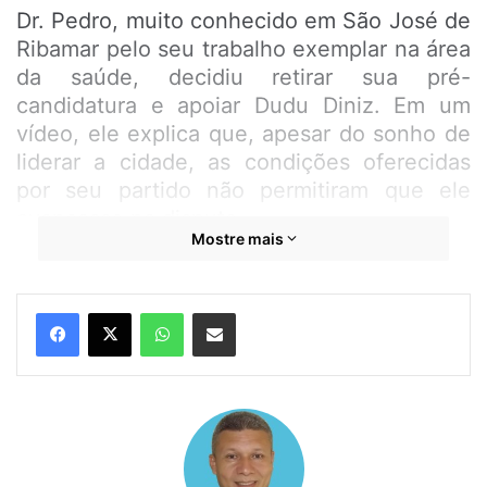
Dr. Pedro, muito conhecido em São José de
Ribamar pelo seu trabalho exemplar na área
da saúde, decidiu retirar sua pré-
candidatura e apoiar Dudu Diniz. Em um
vídeo, ele explica que, apesar do sonho de
liderar a cidade, as condições oferecidas
por seu partido não permitiram que ele
avançasse na disputa.
Mostre mais
“Acreditamos que precisamos de mudanças
urgentes em nosso município, e por isso,
WhatsApp
Compartilhar por e-mail
decidi apoiar o nosso amigo Dudu Diniz.
Tenho convicção de que ele tem as
condições necessárias para promover o
desenvolvimento que nossa cidade tanto
precisa,” declarou Dr. Pedro.