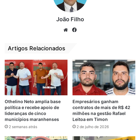
Dudu Diniz, por sua vez, expressou sua
gratidão pelo apoio recebido: “Dr. Pedro é
um grande médico e tem realizado um
João Filho
trabalho exemplar em nosso município. O
We
Fa
seu apoio é de suma importância para que,
bsi
ce
juntos, possamos construir uma São José
te
bo
Artigos Relacionados
de Ribamar mais justa, desenvolvida e
ok
igualitária. Uma São José de Ribamar que
seja de todos os ribamarenses,” afirmou
Dudu.
Othelino Neto amplia base
Empresários ganham
Relacionado
política e recebe apoio de
contratos de mais de R$ 42
Dudu Diniz lidera a
São José de
lideranças de cinco
milhões na gestão Rafael
maior convenção
Ribamar: Dudu
municípios maranhenses
Leitoa em Timon
da história de São
Diniz alinha
2 semanas atrás
2 de julho de 2026
José de Ribamar
estratégias com
com grande apoio
pré-candidatos a