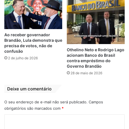
popular e político
vereador do
PSDB/CIDADANIA
6 de agosto de 2024
Em "MARANHÃO"
18 de maio de 2024
Em "MARANHÃO"
População lotou as
Ao receber governador
ruas de Ribamar
Brandão, Lula demonstra que
para prestigiar
precisa de votos, não de
Dudu Diniz em
Othelino Neto e Rodrigo Lago
confusão
caminhada histórica
acionam Banco do Brasil
2 de julho de 2026
3 de setembro de 2024
contra empréstimo do
Em "MARANHÃO"
Governo Brandão
28 de maio de 2026
Deixe um comentário
Dr Pedro Rocha
Dudu Diniz
Ribamar
O seu endereço de e-mail não será publicado.
Campos
obrigatórios são marcados com
*
C
o