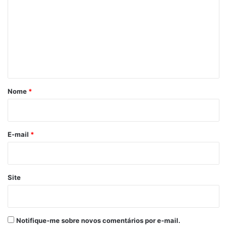
m
e
n
t
á
r
Nome
*
i
o
*
E-mail
*
Site
Notifique-me sobre novos comentários por e-mail.