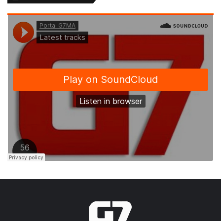
Acusada de matar o marido
Deputada Federal
Fake News
Flordelis
Usa tornozeleira eletrônica