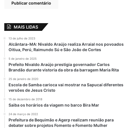
Minha felicidade em participar
desse momento e ter apoiado
desde o início o novo presidente
que nesse momento discursa em
MAIS LIDAS
sua posse.
13 de julho de 2023
AGORA A CÂMARA TERÁ VOZ!
Alcântara-MA: Nivaldo Araújo realiza Arraial nos povoados
pic.twitter.com/zfm2cIRRNQ
Oitiua, Perú, Raimundo Sú e São João de Cortes
5 de janeiro de 2025
— Flordelis (@depflordelis)
Prefeito Nivaldo Araújo prestigia governador Carlos
February 2, 2021
Brandão durante vistoria da obra da barragem Maria Rita
25 de janeiro de 2020
Escola de Samba carioca vai mostrar na Sapucaí diferentes
versões de Jesus Cristo
Flordelis tem um processo aberto contra si
no Conselho de Ética da Câmara dos
15 de dezembro de 2018
Saiba os horários da viagem no barco Bira Mar
Deputados por conta do seu envolvimento
no assassinato do marido, que era pastor
24 de março de 2022
Prefeitura de Bequimão e Agerp realizam reunião para
evangélico, assim como a deputada. O
debater sobre projetos Fomento e Fomento Mulher