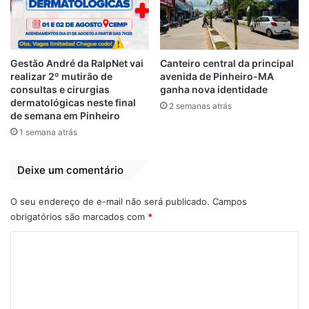
emenda individual, impositiva. Desse total,
99% foram para a saúde”, disse a
assessoria. “Ela não recebeu para vota. Não
houve acordo. O governo é obrigado a
Gestão André da RalpNet vai
Canteiro central da principal
executar as emendas impositivas”,
realizar 2º mutirão de
avenida de Pinheiro-MA
acrescentou. Reportagens publicadas
consultas e cirurgias
ganha nova identidade
dermatológicas neste final
2 semanas atrás
informam que Flordelis foi uma das
de semana em Pinheiro
parlamentares contempladas com mais de
1 semana atrás
R$ 3 bilhões em recursos para obras
destinados pelo governo durante a
Deixe um comentário
campanha eleitoral. O Planalto apoiou
Arthur Lira na disputa pela presidência da
O seu endereço de e-mail não será publicado.
Campos
Casa.
obrigatórios são marcados com
*
C
Flordelis comemorou a vitória de Arthur Lira
o
nas redes sociais. Ela votou com uma
m
tornozeleira eletrônica que usa por
determinação da Justiça. “Agora a Câmara
e