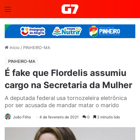
Menu
Início
/
PINHEIRO-MA
PINHEIRO-MA
É fake que Flordelis assumiu
cargo na Secretaria da Mulher
A deputada federal usa tornozeleira eletrônica
por ser acusada de mandar matar o marido
João Filho
4 de fevereiro de 2021
0
2 minutis lido