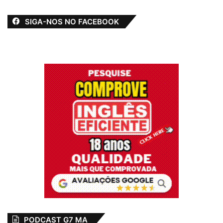
crime ocorreu na casa da família e teria o
envolvimento de alguns dos 55 filhos
SIGA-NOS NO FACEBOOK
biológicos e adotivos da parlamentar. No
ano passado, ela não foi presa, acusada de
participar do assassinato do marido, por ter
foro privilegiado.
O pedido de investigação – que pode
resultar na cassação do mandato da pastora
por quebra de decoro parlamentar – foi
enviado ao Conselho de Ética pela Mesa
Diretora antiga, comandada por Maia. Ainda
não está definido como a nova composição
do comando da Câmara tratará o caso.
Por
Edson Sardinha
PODCAST G7 MA