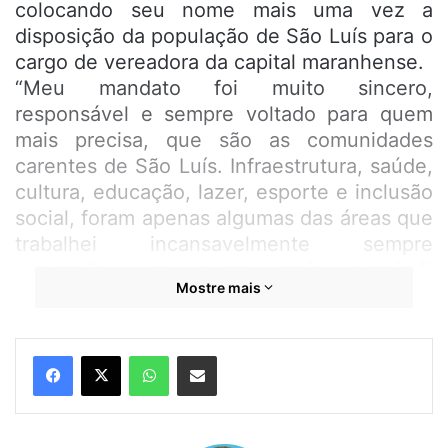
colocando seu nome mais uma vez a
disposição da população de São Luís para o
cargo de vereadora da capital maranhense.
“Meu mandato foi muito sincero,
responsável e sempre voltado para quem
mais precisa, que são as comunidades
carentes de São Luís. Infraestrutura, saúde,
cultura, educação, lazer, esporte e inclusão
social, foram apenas algumas das áreas que
trabalhei incansavelmente sempre
pensando em quem mais precisa”,
Mostre mais
descreveu a vereadora mais atuante da Ilha
do Amor.
WhatsApp
Compartilhar por e-mail
“Sigo firme em meu propósito de continuar
representando o povo das comunidades
periféricas [as favelas] de onde nunca me