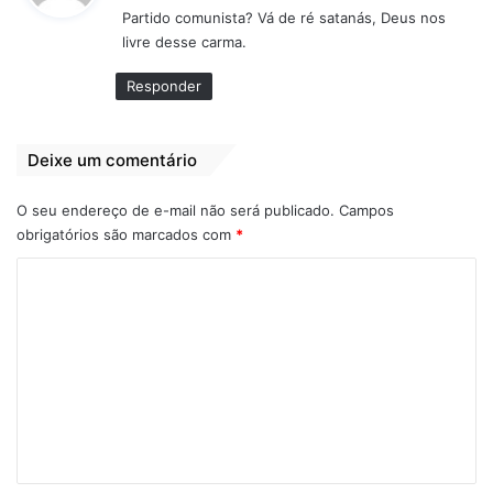
Partido comunista? Vá de ré satanás, Deus nos
s
livre desse carma.
e
:
Responder
Deixe um comentário
O seu endereço de e-mail não será publicado.
Campos
obrigatórios são marcados com
*
C
o
m
e
n
t
á