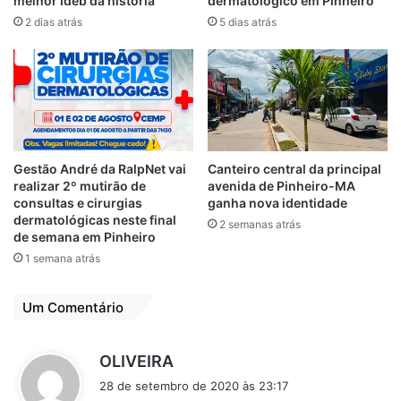
melhor Ideb da história
dermatológico em Pinheiro
Em "PINHEIRO-MA"
2 dias atrás
5 dias atrás
O trabalho de
Fátima Araújo
tornou-a vereadora
de São Luís
23 de outubro de 2020
Em "PINHEIRO-MA"
Gestão André da RalpNet vai
Canteiro central da principal
realizar 2º mutirão de
avenida de Pinheiro-MA
consultas e cirurgias
ganha nova identidade
candidata a vereadora
Eleições 2020
dermatológicas neste final
2 semanas atrás
de semana em Pinheiro
Fátima Araújo
Reeleição
1 semana atrás
São Luís-MA
Um Comentário
d
OLIVEIRA
i
28 de setembro de 2020 às 23:17
s