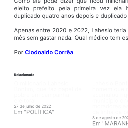
Como ele pode dizer que ficou milioná
eleito prefeito pela primeira vez ela
duplicado quatro anos depois e duplicad
Apenas entre 2020 e 2022, Lahesio teria
mês sem gastar nada. Qual médico tem e
Por
Clodoaldo Corrêa
Relacionado
O milionário Lahesio
Lahésio Bonf
Bonfim, que faz papel de
homem que 
pobre em campanha
acumulou riq
eleitoral
município o
moradores es
27 de julho de 2022
Em "POLÍTICA"
da linha da 
8 de agosto de 20
Em "MARAN