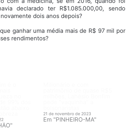
rio com a medicina, se em 2016, quando foi
 havia declarado ter R$1.085.000,00, sendo
o novamente dois anos depois?
 que ganhar uma média mais de R$ 97 mil por
sses rendimentos?
im é o
Milionário e com
mais
patrimônio de quase R$5
ueza no
milhões, Lahésio Bonfim
nde 99% dos
pede “vaquinha” a
tão abaixo
bolsonaristas
pobreza
21 de novembro de 2023
Em "PINHEIRO-MA"
22
HÃO"