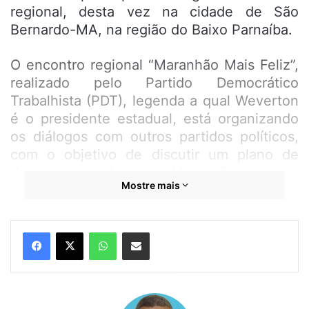
regional, desta vez na cidade de São
Bernardo-MA, na região do Baixo Parnaíba.
O encontro regional “Maranhão Mais Feliz”,
realizado pelo Partido Democrático
Trabalhista (PDT), legenda a qual Weverton
é o presidente estadual, está organizando
os diálogos com outros partidos políticos,
com o objetivo de discutir um plano de
desenvolvimento para o Maranhão.
Mostre mais
O evento reuniu milhares de pessoas,
incluindo lideranças políticas de todas as
WhatsApp
Compartilhar por e-mail
regiões do estado, em especial do Baixo
Parnaíba. Além disso, os encontros estão
reunindo políticos de várias alas políticas e
ideologias. Esse é o segundo evento