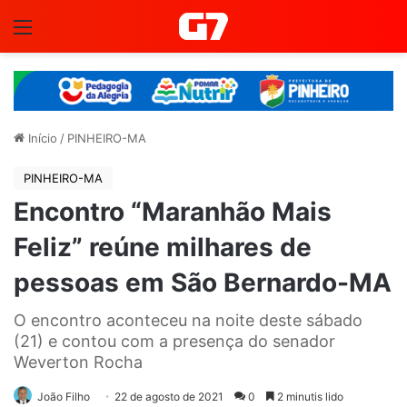
Menu
Início
/
PINHEIRO-MA
PINHEIRO-MA
Encontro “Maranhão Mais
Feliz” reúne milhares de
pessoas em São Bernardo-MA
O encontro aconteceu na noite deste sábado
(21) e contou com a presença do senador
Weverton Rocha
João Filho
22 de agosto de 2021
0
2 minutis lido