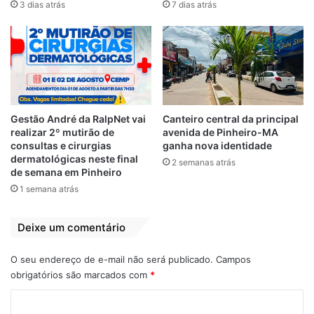
“Aquela inquietação que eu tinha na época
3 dias atrás
7 dias atrás
do movimento estudantil não acabou, sinto
que preciso continuar lutando para fazer a
diferença, para fazer as coisas melhorarem.
Eu não acredito em quem não tem
capacidade de sonhar, eu continuo tendo”,
disse Weverton.
Gestão André da RalpNet vai
Canteiro central da principal
realizar 2º mutirão de
avenida de Pinheiro-MA
O presidente do PDT e presidente da
consultas e cirurgias
ganha nova identidade
dermatológicas neste final
Federação dos Municípios do Estado do
2 semanas atrás
de semana em Pinheiro
Maranhão, Erlânio Xavier, também reforçou
1 semana atrás
a necessidade de ouvir a população.
“Nosso partido está começando a conversar
Deixe um comentário
com as pessoas de todo o Maranhão para
saber os problemas e pensar as soluções”,
O seu endereço de e-mail não será publicado.
Campos
explicou Xavier.
obrigatórios são marcados com
*
C
O presidente do PT de São Luís, Honorato