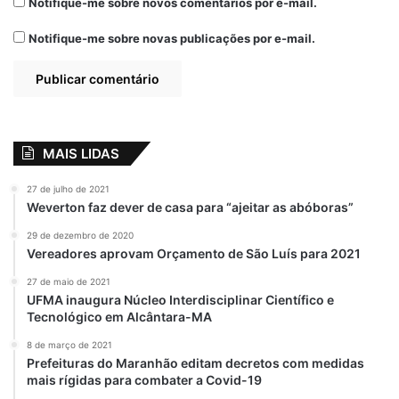
Notifique-me sobre novos comentários por e-mail.
A senadora Eliziane também defendeu o
Notifique-me sobre novas publicações por e-mail.
nome de Weverton como pré-candidato ao
governo do Maranhão. “Eu poderia ser pré-
candidata à governadora e eu tomei uma
decisão porque entendo que este é o
momento de Weverton dar continuidade ao
MAIS LIDAS
grande trabalho do governador Flávio Dino”,
27 de julho de 2021
ressaltou.
Weverton faz dever de casa para “ajeitar as abóboras”
Por
Keith Almeida
29 de dezembro de 2020
Vereadores aprovam Orçamento de São Luís para 2021
27 de maio de 2021
UFMA inaugura Núcleo Interdisciplinar Científico e
Relacionado
Tecnológico em Alcântara-MA
Weverton defende
Discurso de
8 de março de 2021
apoio à agricultura
Jefferson Portela
Prefeituras do Maranhão editam decretos com medidas
familiar durante
em São Bernardo-
mais rígidas para combater a Covid-19
encontro no Baixo
MA mostra a