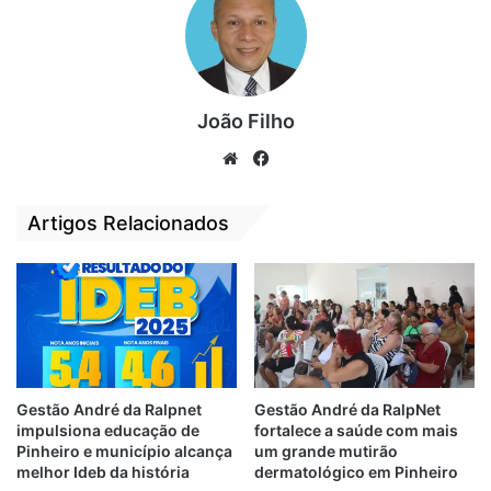
realizado. O primeiro aconteceu em
Imperatriz-MA, cidade natal do Senador.
Nos encontros, participam prefeitos, vice-
prefeitos, ex-prefeitos, vereadores, ex-
João Filho
vereadores, deputados estaduais e
We
Fa
federais, senadora, além de lideranças
bsi
ce
políticas de varados partidos do Maranhão.
te
bo
Artigos Relacionados
ok
Durante o encontro, mediante ao grande
público, o senador Weverton agradeceu a
presença de todos e reforçou a
necessidade de correr o estado para ouvir a
população, com o objetivo de buscar
soluções para os problemas que mais
Gestão André da Ralpnet
Gestão André da RalpNet
impulsiona educação de
fortalece a saúde com mais
afligem os maranhenses.
Pinheiro e município alcança
um grande mutirão
melhor Ideb da história
dermatológico em Pinheiro