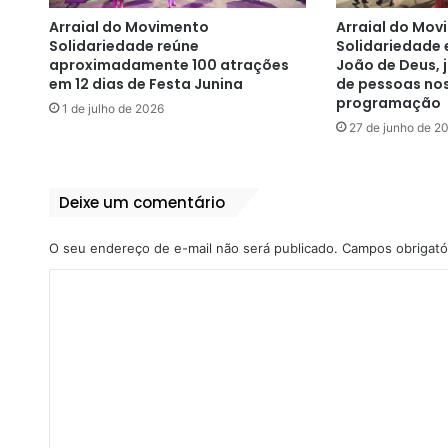
Arraial do Movimento
Arraial do Mov
Solidariedade reúne
Solidariedade 
aproximadamente 100 atrações
João de Deus, j
em 12 dias de Festa Junina
de pessoas nos
programação
1 de julho de 2026
27 de junho de 2
Deixe um comentário
O seu endereço de e-mail não será publicado.
Campos obrigató
C
o
m
e
n
t