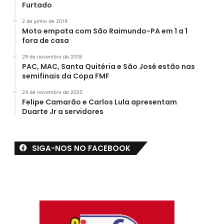
Furtado
2 de junho de 2019
Moto empata com São Raimundo-PA em 1 a 1
fora de casa
29 de novembro de 2018
PAC, MAC, Santa Quitéria e São José estão nas
semifinais da Copa FMF
24 de novembro de 2020
Felipe Camarão e Carlos Lula apresentam
Duarte Jr a servidores
SIGA-NOS NO FACEBOOK