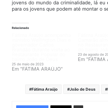
jovens do mundo da criminalidade, lá eu 
para os jovens que podem até montar o se
Relacionado
Fátima Araújo acompanha
Fátima Araújo
ministro Wellington Dias e
Camarão alm
governador Carlos
no Restauran
Brandão durante visita ao
do bairro Jo
Restaurante Popular do
23 de agosto de 2
bairro João de Deus
Em "FÁTIMA
25 de maio de 2023
Em "FÁTIMA ARAÚJO"
Fátima Araújo
João de Deus
Compartilhar por e-mail