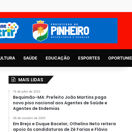
ULTURA
SAÚDE
EDUCAÇÃO
ESPORTES
OPORTUNI
MAIS LIDAS
15 de julho de 2022
Bequimão-MA: Prefeito João Martins paga
novo piso nacional aos Agentes de Saúde e
Agentes de Endemias
26 de outubro de 2020
Em Brejo e Duque Bacelar, Othelino Neto reitera
apoio às candidaturas de Zé Farias e Flávio