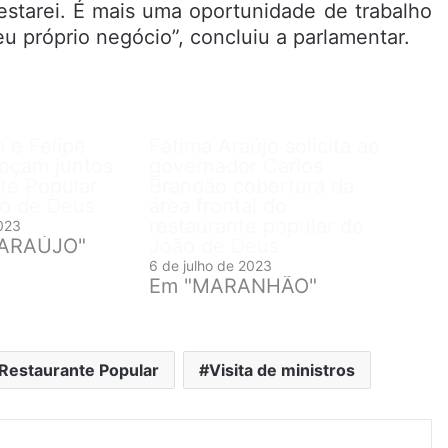
estarei. É mais uma oportunidade de trabalho
u próprio negócio”, concluiu a parlamentar.
 e Felipe
Fátima Araújo solicita ao
oçam juntos
governador Carlos
te Popular
Brandão cobertura da
ão de Deus
área frontal do
restaurante popular do
023
 ARAÚJO"
João de Deus
6 de julho de 2023
Em "MARANHÃO"
Restaurante Popular
Visita de ministros