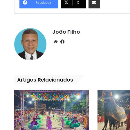
Facebook
X
João Filho
We
Fa
bsi
ce
te
bo
ok
Artigos Relacionados