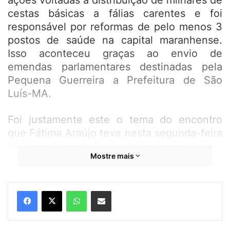
ações voltadas a distribuição de milhares de
cestas básicas a fálias carentes e foi
responsável por reformas de pelo menos 3
postos de saúde na capital maranhense.
Isso aconteceu graças ao envio de
emendas parlamentares destinadas pela
Pequena Guerreira a Prefeitura de São
Luís-MA.
Foi justamente este o tema do encontro
que Fátima Araújo teve nesta segunda-feira
(27), na Secretaria de Articulação Política
Mostre mais
de São Luís. A Pequena Guerreira se reuniu
com o titular da Pasta, Márcio Andrade. No
encontro, Fátima reforçou a importância
WhatsApp
Compartilhar por e-mail
dos envios de emendas para compra de um
imóvel para implantação do Posto de Saúde
do bairro Pirapora e uma outra emenda que