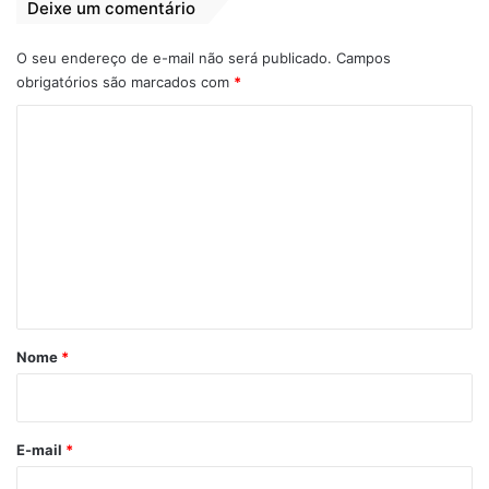
Deixe um comentário
Reunião
O seu endereço de e-mail não será publicado.
Campos
obrigatórios são marcados com
*
C
o
m
e
n
t
á
r
Nome
*
i
o
*
E-mail
*