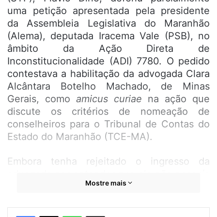
uma petição apresentada pela presidente
da Assembleia Legislativa do Maranhão
(Alema), deputada Iracema Vale (PSB), no
âmbito da Ação Direta de
Inconstitucionalidade (ADI) 7780. O pedido
contestava a habilitação da advogada Clara
Alcântara Botelho Machado, de Minas
Gerais, como
amicus curiae
na ação que
discute os critérios de nomeação de
conselheiros para o Tribunal de Contas do
Estado do Maranhão (TCE-MA).
Embora tenha rejeitado o ingresso da
advogada por entender que ela não possuía
Mostre mais
representatividade institucional suficiente,
o ministro determinou o envio dos
documentos por ela apresentados à Polícia
WhatsApp
Compartilhar por e-mail