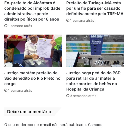
o chefe do Executivo estadual, além de
Ex-prefeito de Alcântara é
Prefeito de Turiaçu-MA está
condenado por improbidade
por um fio para ser cassado
acusações de interferência indevida no
administrativa e perde
definitivamente pelo TRE-MA
processo de escolha.
direitos políticos por 8 anos
1 semana atrás
1 semana atrás
A advogada também aponta a existência de
um suposto esquema de “venda de vagas”
no tribunal, com aposentadorias
antecipadas de conselheiros, como
Joaquim Washington Luiz de Oliveira e
Álvaro César de França Ferreira,
Justiça mantém prefeito de
Justiça nega pedido do PSD
supostamente estimuladas por promessas
São Benedito do Rio Preto no
para retirar do ar matéria
de vantagens no governo estadual.
cargo
sobre mortes de bebês no
Hospital da Criança
1 semana atrás
3 semanas atrás
PF terá 60 dias para apurar denúncias
Deixe um comentário
No despacho, Flávio Dino afirma:
“Considerando que os fatos descritos na
O seu endereço de e-mail não será publicado.
Campos
petição indicam a possibilidade de crimes,