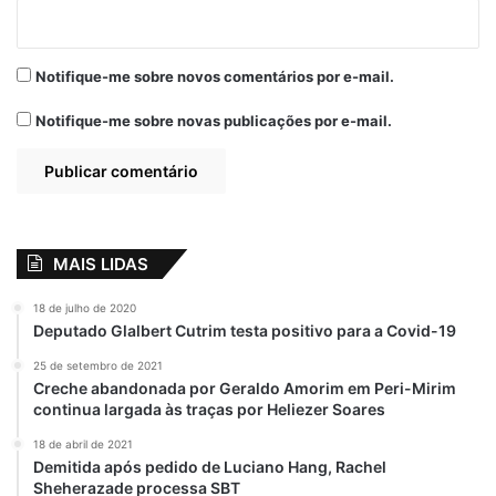
O ministro destacou ainda que, embora a
Notifique-me sobre novos comentários por e-mail.
advogada não tenha sido admitida como
Notifique-me sobre novas publicações por e-mail.
amicus curiae
, sua petição apresentou
elementos relevantes que merecem
investigação, mesmo fora do processo de
controle de constitucionalidade.
MAIS LIDAS
Citação a Walter Salles
18 de julho de 2020
Deputado Glalbert Cutrim testa positivo para a Covid-19
Na decisão, Flávio Dino utilizou uma
analogia com o cineasta Walter Salles para
25 de setembro de 2021
Creche abandonada por Geraldo Amorim em Peri-Mirim
justificar a negativa ao pedido da advogada
continua largada às traças por Heliezer Soares
mineira. Disse que, embora pessoas físicas
18 de abril de 2021
não estejam impedidas de atuar como
Demitida após pedido de Luciano Hang, Rachel
amicus curiae
, é necessário que haja
Sheherazade processa SBT