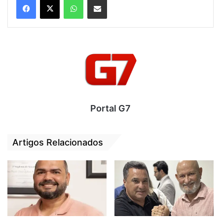
Federal, com a abertura de inquérito para
apurar possíveis crimes ligados à indicação
de conselheiros do TCE-MA, inclusive
suposto tráfico de influência envolvendo o
governador Carlos Brandão (PSB).
Denúncias de procedimento sigiloso e
favorecimento
Portal G7
Segundo a petição da advogada mineira, o
governador teria articulado, em conjunto
Artigos Relacionados
com a Assembleia Legislativa, um suposto
“procedimento secreto” para garantir a
nomeação de um aliado pessoal e político
para o TCE-MA. Os documentos anexados
à ação incluem indícios de vínculos
pessoais e empresariais entre o indicado e