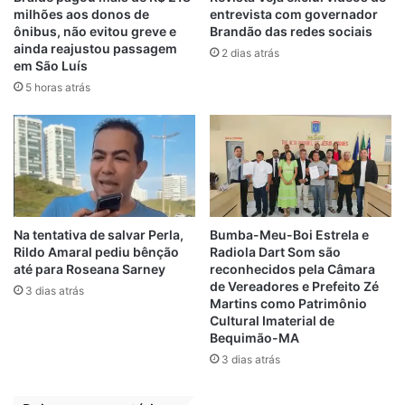
na reta final do curso de Medicina, que é
milhões aos donos de
entrevista com governador
ônibus, não evitou greve e
Brandão das redes sociais
integral. Ou seja, Camila não teria tempo
ainda reajustou passagem
2 dias atrás
para dar expediente na Assembleia, onde
em São Luís
teria sido nomeada pelo pai.
5 horas atrás
Por
Carlos Barroso
Deputado
Esposam Sogra
Exonerados
Familiares
Filha
Na tentativa de salvar Perla,
Bumba-Meu-Boi Estrela e
Júnior Cascaria
Sobrinha
Rildo Amaral pediu bênção
Radiola Dart Som são
até para Roseana Sarney
reconhecidos pela Câmara
de Vereadores e Prefeito Zé
3 dias atrás
Martins como Patrimônio
Cultural Imaterial de
Bequimão-MA
3 dias atrás