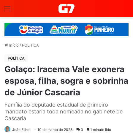
Menu
Início
/
POLÍTICA
POLÍTICA
Golaço: Iracema Vale exonera
esposa, filha, sogra e sobrinha
de Júnior Cascaria
Família do deputado estadual de primeiro
mandato estaria toda nomeada no gabinete de
Cascaria
João Filho
10 de março de 2023
0
1 minuto lido