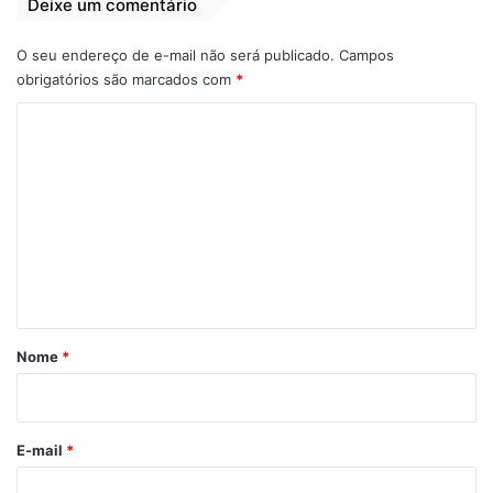
Deixe um comentário
O seu endereço de e-mail não será publicado.
Campos
obrigatórios são marcados com
*
C
o
m
e
n
t
á
r
Nome
*
i
o
*
E-mail
*