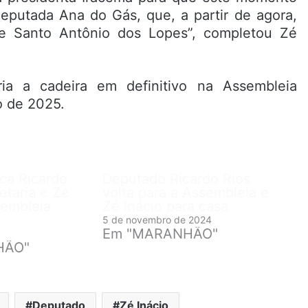
eputada Ana do Gás, que, a partir de agora,
de Santo Antônio dos Lopes”, completou Zé
ia a cadeira em definitivo na Assembleia
o de 2025.
ca Ricardo
Deputado Ricardo Rios
etaria e Zé
volta para a Assembleia e
sembleia
Zé Inácio para casa
5 de novembro de 2024
Em "MARANHÃO"
HÃO"
Deputado
Zé Inácio