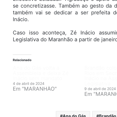
se concretizasse. Também ao gesto da d
também vai se dedicar a ser prefeita 
Inácio.
Caso isso aconteça, Zé Inácio assumir
Legislativa do Maranhão a partir de janeir
Relacionado
Ana do Gás volta a
Brandão colo
Assembleia e deixa Zé
Rios em Secr
Inácio sem mandato
Inácio na As
Legislativa
4 de abril de 2024
Em "MARANHÃO"
9 de abril de 2024
Em "MARAN
Ana do Gás
Brandão