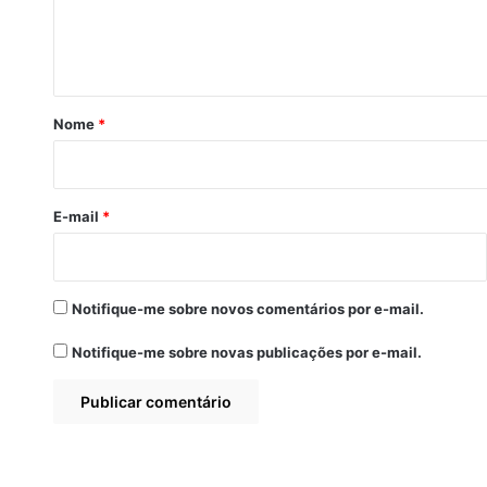
n
t
á
r
Nome
*
i
o
*
E-mail
*
Notifique-me sobre novos comentários por e-mail.
Notifique-me sobre novas publicações por e-mail.