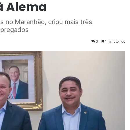
 à Alema
s no Maranhão, criou mais três
empregados
0
1 minuto lido