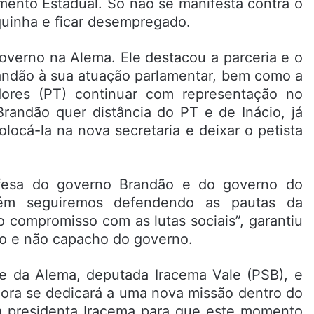
amento Estadual. Só não se manifesta contra o
quinha e ficar desempregado.
governo na Alema. Ele destacou a parceria e o
andão à sua atuação parlamentar, bem como a
dores (PT) continuar com representação no
Brandão quer distância do PT e de Inácio, já
locá-la na nova secretaria e deixar o petista
esa do governo Brandão e do governo do
bém seguiremos defendendo as pautas da
o compromisso com as lutas sociais”, garantiu
vo e não capacho do governo.
e da Alema, deputada Iracema Vale (PSB), e
ora se dedicará a uma nova missão dentro do
da presidenta Iracema para que este momento