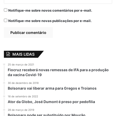
do governo. A lógica é simples: quem já
praticou nepotismo escancarado — como
Notifique-me sobre novos comentários por e-mail.
ao alocar o próprio irmão em cargo de
Notifique-me sobre novas publicações por e-mail.
chefia — dificilmente demonstrará
compromisso com uma lei que impede
nomeações imorais.
Assembleia Legislativa: de fiscalizadora a
MAIS LIDAS
puxadinho
25 de março de 2021
Outro fator que agrava o problema é a
Fiocruz receberá novas remessas de IFA para a produção
da vacina Covid-19
postura da Assembleia Legislativa. A Casa
que deveria fiscalizar o Executivo, hoje age
30 de dezembro de 2018
Bolsonaro vai liberar arma para Gregos e Troianos
como puxadinho do Palácio dos Leões,
blindando Brandão e seus aliados. A
16 de setembro de 2022
Ator da Globo, José Dumont é preso por pedofilia
presidente Iracema Vale, por exemplo, além
de não cobrar providências, ainda protege
28 de março de 2019
Bolsonaro pode ser substituído por Mourão