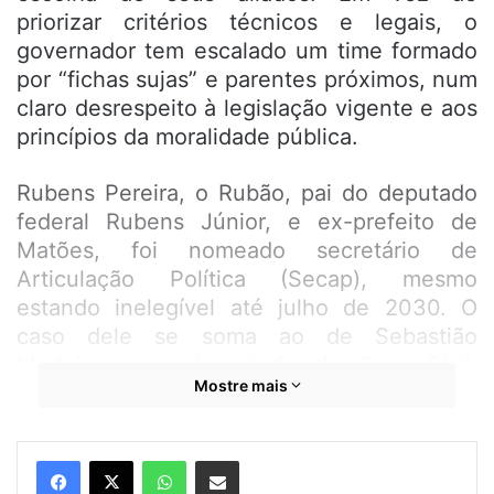
priorizar critérios técnicos e legais, o
governador tem escalado um time formado
por “fichas sujas” e parentes próximos, num
claro desrespeito à legislação vigente e aos
princípios da moralidade pública.
Rubens Pereira, o Rubão, pai do deputado
federal Rubens Júnior, e ex-prefeito de
Matões, foi nomeado secretário de
Articulação Política (Secap), mesmo
estando inelegível até julho de 2030. O
caso dele se soma ao de Sebastião
Madeira, secretário-chefe da Casa Civil,
Mostre mais
que também foi condenado e está
inelegível até 2031. Ambos descumprem a
Lei Estadual nº 9.881/2013, sancionada
WhatsApp
Compartilhar por e-mail
ainda no governo Roseana Sarney, que