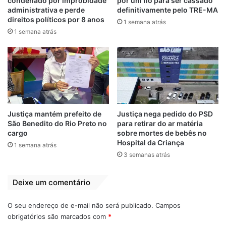
condenado por improbidade
por um fio para ser cassado
administrativa e perde
definitivamente pelo TRE-MA
direitos políticos por 8 anos
1 semana atrás
1 semana atrás
Tramita na Vara de Interesses Difusos e
Coletivos de São Luís uma Ação Popular
que pede a exoneração de Sebastião
Madeira, com base na Lei da Ficha Limpa
Justiça mantém prefeito de
Justiça nega pedido do PSD
estadual. Caso a Justiça acate o pedido, a
São Benedito do Rio Preto no
para retirar do ar matéria
mesma decisão poderá afetar Rubens
cargo
sobre mortes de bebês no
Pereira, que está em situação jurídica
Hospital da Criança
1 semana atrás
semelhante.
3 semanas atrás
A reportagem do site
G7
revelou que a
Deixe um comentário
nomeação de ambos configura infração
O seu endereço de e-mail não será publicado.
Campos
político-administrativa, pois desrespeita
obrigatórios são marcados com
*
uma norma clara que impede o provimento