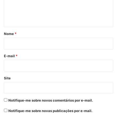
e
n
t
á
r
Nome
*
i
o
*
E-mail
*
Site
Notifique-me sobre novos comentários por e-mail.
Notifique-me sobre novas publicações por e-mail.