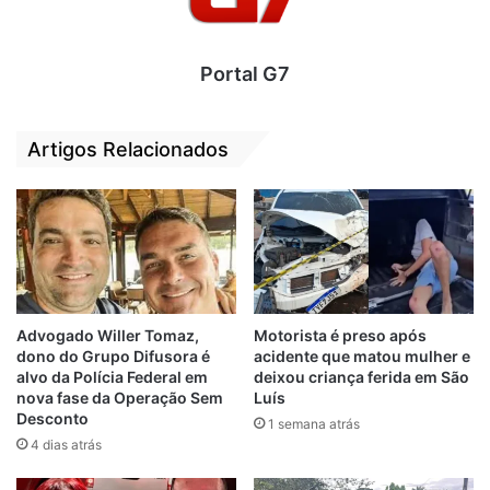
com apoio do 5º Batalhão da Polícia Militar
(5º BPM).
Portal G7
Por
Gilberto Lima
Artigos Relacionados
Barra do Corda
Confronto
Homicida
Maranhão
morto
Advogado Willer Tomaz,
Motorista é preso após
dono do Grupo Difusora é
acidente que matou mulher e
alvo da Polícia Federal em
deixou criança ferida em São
nova fase da Operação Sem
Luís
Desconto
1 semana atrás
4 dias atrás