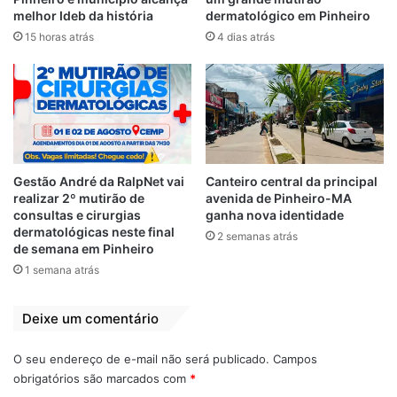
Rocha que acabou tirando Wellington do
melhor Ideb da história
dermatológico em Pinheiro
Curso da disputa e prejudicando o processo
15 horas atrás
4 dias atrás
democrático ao impedir que os eleitores do
tucano tenham o direito de escolher.
O Ibope, investigado pela Operação Alaska
por suspeita de pagamento de propina ao
senador Renan Calheiros (MDB), deu sinais
Gestão André da RalpNet vai
Canteiro central da principal
de que não quis se comprometer na corrida
realizar 2º mutirão de
avenida de Pinheiro-MA
eleitoral da capital e se limitou apenas a
consultas e cirurgias
ganha nova identidade
dermatológicas neste final
dizer que Braide está disparado na frente
2 semanas atrás
de semana em Pinheiro
dos demais que estão todos empatados.
1 semana atrás
Ainda assim, os números apresentam dados
duvidosos por tudo que ocorreu
Deixe um comentário
envolvendo o candidato do Podemos.
O seu endereço de e-mail não será publicado.
Campos
obrigatórios são marcados com
*