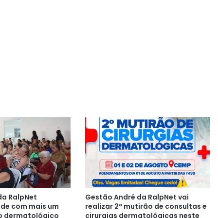
da RalpNet
Gestão André da RalpNet vai
aúde com mais um
realizar 2º mutirão de consultas e
o dermatológico
cirurgias dermatológicas neste