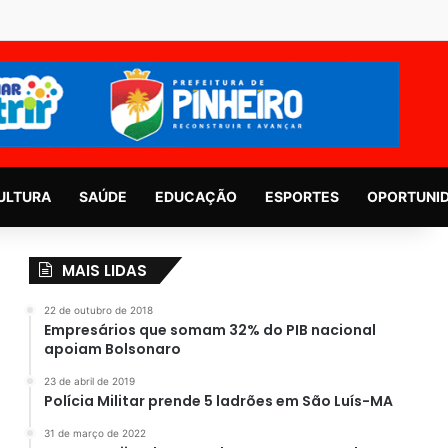
ULTURA
SAÚDE
EDUCAÇÃO
ESPORTES
OPORTUNI
MAIS LIDAS
22 de outubro de 2018
Empresários que somam 32% do PIB nacional
apoiam Bolsonaro
23 de abril de 2019
Polícia Militar prende 5 ladrões em São Luís-MA
31 de março de 2022