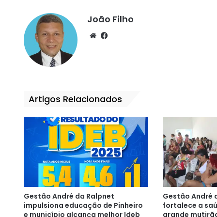
João Filho
We
Fa
bsi
ce
te
bo
ok
Artigos Relacionados
Gestão André da Ralpnet
Gestão André 
impulsiona educação de Pinheiro
fortalece a s
e município alcança melhor Ideb
grande mutirã