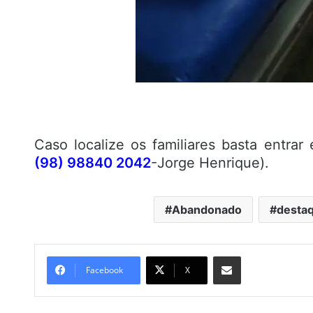
Caso localize os familiares basta entra
(98) 98840 2042
-Jorge Henrique).
Abandonado
desta
Compartilhar por e-mail
Facebook
X