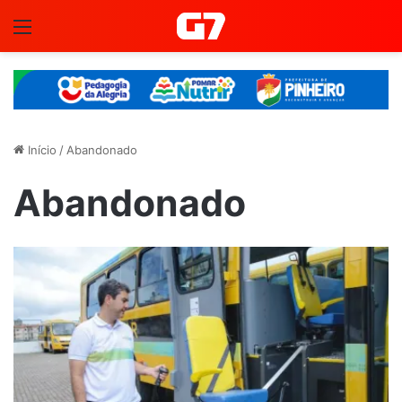
Menu
Início
/
Abandonado
Abandonado