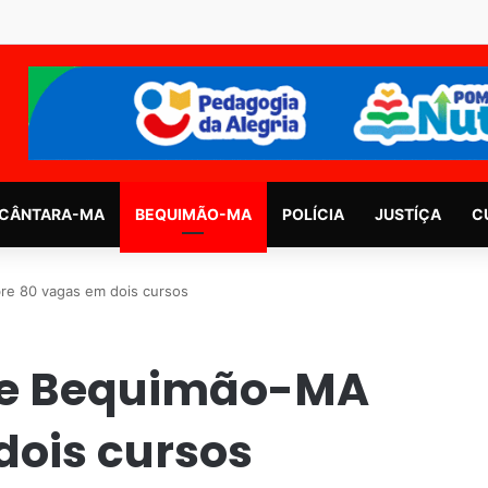
CÂNTARA-MA
BEQUIMÃO-MA
POLÍCIA
JUSTÍÇA
C
re 80 vagas em dois cursos
de Bequimão-MA
dois cursos