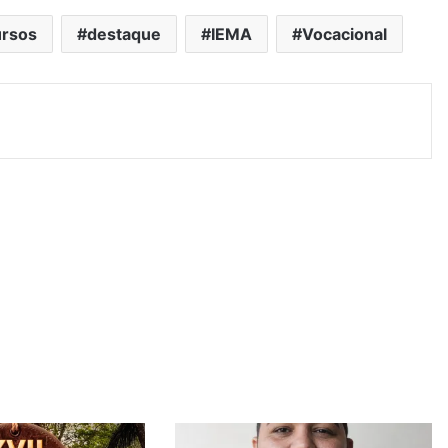
ursos
destaque
IEMA
Vocacional