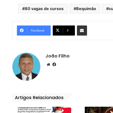
80 vagas de cursos
Bequimão
c
Compartilhar por e-mail
Facebook
X
João Filho
We
Fa
bsi
ce
te
bo
ok
Artigos Relacionados