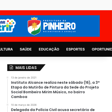
ULTURA
SAÚDE
EDUCAÇÃO
ESPORTES
OPORTUNI
MAIS LIDAS
13 de janeiro de 2021
Instituto Alcance realiza neste sábado (16), a 3ª
Etapa do Mutirão de Pintura da Sede do Projeto
Social Bombeiro Mirim Músico, no bairro
Camboa
10 de março de 2026
Delegada da Polícia Civil acusa secretário de