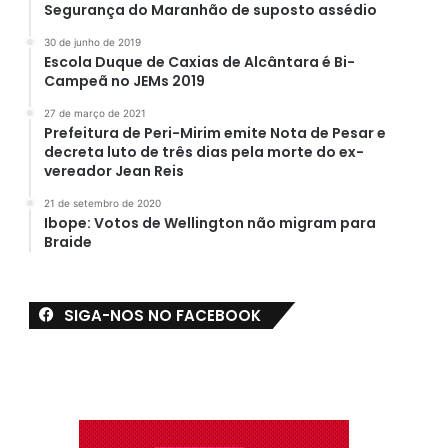
Segurança do Maranhão de suposto assédio
30 de junho de 2019
Escola Duque de Caxias de Alcântara é Bi-
Campeã no JEMs 2019
27 de março de 2021
Prefeitura de Peri-Mirim emite Nota de Pesar e
decreta luto de três dias pela morte do ex-
vereador Jean Reis
21 de setembro de 2020
Ibope: Votos de Wellington não migram para
Braide
SIGA-NOS NO FACEBOOK