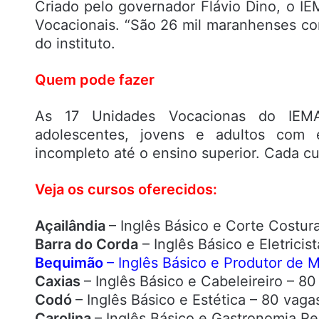
Criado pelo governador Flávio Dino, o I
Vocacionais. “São 26 mil maranhenses com
do instituto.
Quem pode fazer
As 17 Unidades Vocacionas do IEMA o
adolescentes, jovens e adultos com 
incompleto até o ensino superior. Cada c
Veja os cursos oferecidos:
Açailândia
– Inglês Básico e Corte Costur
Barra do Corda
– Inglês Básico e Eletricis
Bequimão
– Inglês Básico e Produtor de 
Caxias
– Inglês Básico e Cabeleireiro – 80
Codó
– Inglês Básico e Estética – 80 vaga
Carolina
– Inglês Básico e Gastronomia Re