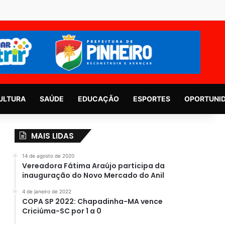
ULTURA
SAÚDE
EDUCAÇÃO
ESPORTES
OPORTUNI
MAIS LIDAS
14 de agosto de 2020
Vereadora Fátima Araújo participa da
inauguração do Novo Mercado do Anil
4 de janeiro de 2022
COPA SP 2022: Chapadinha-MA vence
Criciúma-SC por 1 a 0