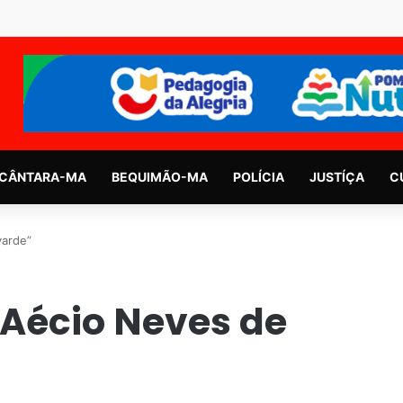
CÂNTARA-MA
BEQUIMÃO-MA
POLÍCIA
JUSTÍÇA
C
varde”
Aécio Neves de