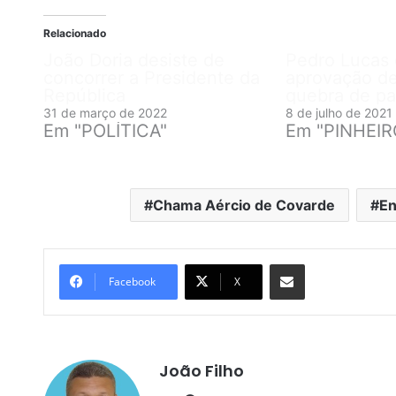
Relacionado
João Doria desiste de
Pedro Lucas
concorrer a Presidente da
aprovação de
República
quebra de pa
31 de março de 2022
8 de julho de 2021
Em "POLÍTICA"
Em "PINHEI
Chama Aércio de Covarde
En
Compartilhar por e-mail
Facebook
X
João Filho