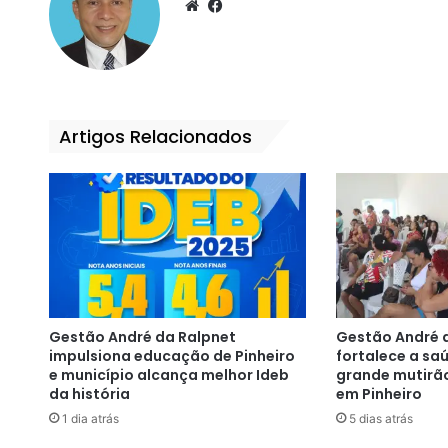
We
Fa
bsi
ce
te
bo
ok
Artigos Relacionados
Gestão André da Ralpnet
Gestão André 
impulsiona educação de Pinheiro
fortalece a s
e município alcança melhor Ideb
grande mutirã
da história
em Pinheiro
1 dia atrás
5 dias atrás