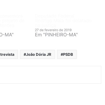
 comemora
Deputado Federal
 projeto de
Rodrigo Maia foi delatado
tentes
na justiça
27 de fevereiro de 2019
RO-MA"
Em "PINHEIRO-MA"
trevista
João Dória JR
PSDB