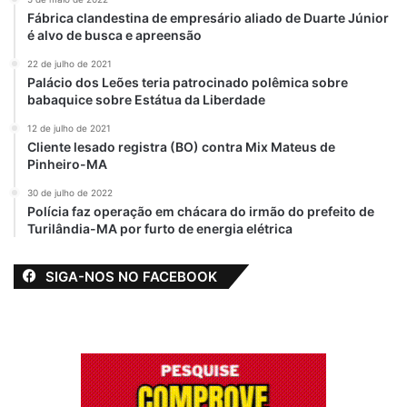
Por apoio em 2024,
Fábrica clandestina de empresário aliado de Duarte Júnior
Braide negocia
é alvo de busca e apreensão
SEMCAS com
Aluísio Mendes,
22 de julho de 2021
que indica Júnior
Palácio dos Leões teria patrocinado polêmica sobre
Vieira para a pasta
babaquice sobre Estátua da Liberdade
20 de novembro de 2023
12 de julho de 2021
Em "MARANHÃO"
Cliente lesado registra (BO) contra Mix Mateus de
Pinheiro-MA
30 de julho de 2022
Polícia faz operação em chácara do irmão do prefeito de
Aniversário de 20 anos
Júnior Vieira
Turilândia-MA por furto de energia elétrica
Maranhão
Republicanos
São Luís
SIGA-NOS NO FACEBOOK