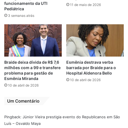
Para o deputado federal Aluísio Mendes, o
funcionamento da UTI
11 de maio de 2026
Pediátrica
encontro simbolizou o compromisso do
3 semanas atrás
partido com um projeto político sólido e
voltado para o futuro. “São 20 anos de
conquistas, compromisso e trabalho sério
pelo Brasil. São Luís foi palco dessa grande
celebração. Reunimos prefeitos, vices,
vereadores e grandes lideranças, como a
deputada Iracema Vale, presidente da
Braide deixa dívida de R$ 7,6
Esmênia destrava verba
milhões com a 99 e transfere
barrada por Braide para o
Assembleia Legislativa do Maranhão”,
problema para gestão de
Hospital Aldenora Bello
destacou.
Esmênia Miranda
10 de abril de 2026
10 de abril de 2026
Com uma trajetória construída com
seriedade e resultados, o Republicanos
Um Comentário
reafirma seu compromisso de seguir
fortalecendo o Maranhão e o Brasil, sempre
Pingback:
Júnior Vieira prestigia evento do Republicanos em São
ao lado da população.
Luís – Osvaldo Maya