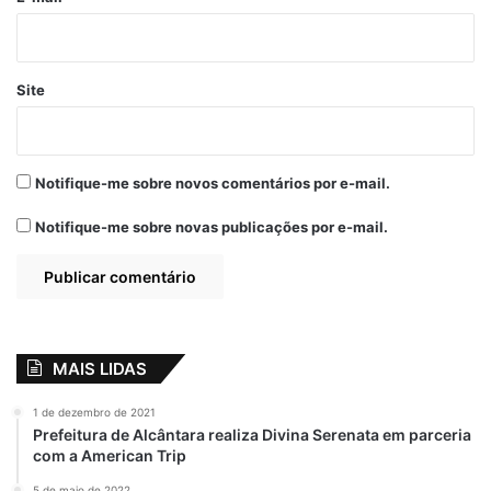
Site
A post shared by Junior Vieira (@junior._vieira)
Notifique-me sobre novos comentários por e-mail.
Notifique-me sobre novas publicações por e-mail.
Relacionado
As virtudes de
Prefeito Eduardo
Aluísio Mendes:
Braide articula
desmontar grupos
repatriar o ex-
MAIS LIDAS
criminosos e
secretário Júnior
montar grupo
Vieira
político forte
1 de dezembro de 2021
17 de julho de 2023
Em "MARANHÃO"
Prefeitura de Alcântara realiza Divina Serenata em parceria
10 de fevereiro de 2023
com a American Trip
Em "POLÍTICA"
5 de maio de 2022