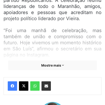
partido Republicanos. A celebração reuniu
lideranças de todo o Maranhão, amigos,
apoiadores e pessoas que acreditam no
projeto político liderado por Vieira.
“Foi uma manhã de celebração, mas
também de união e compromisso com o
futuro. Hoje vivemos um momento histórico
em São Luís”, afirmou o secretário em sua
página no Instagram.
Mostre mais
Sob a liderança do deputado federal Aluísio
Mendes, presidente estadual da sigla, o
Republicanos tem crescido e se fortalecido
WhatsApp
Compartilhar por e-mail
no Maranhão nos últimos dois anos,
consolidando-se como um partido sério,
responsável e voltado para as pessoas.
Mais uma vez, Aluísio Mendes demonstrou