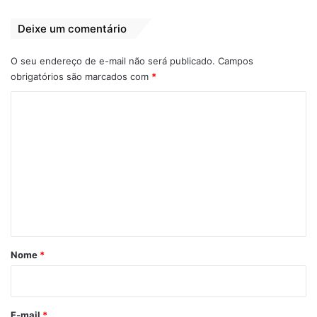
Deixe um comentário
O seu endereço de e-mail não será publicado.
Campos
obrigatórios são marcados com
*
C
o
m
e
n
t
á
r
Nome
*
View this post on Instagram
i
o
*
E-mail
*