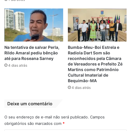
Relacionado
Lideranças do
Prefeito de
PCdoB embarcam
Humberto de
no foguete de
Campos declara
Na tentativa de salvar Perla,
Bumba-Meu-Boi Estrela e
Weverton Rocha
apoio a Weverton
Rildo Amaral pediu bênção
Radiola Dart Som são
Rocha
5 de julho de 2022
até para Roseana Sarney
reconhecidos pela Câmara
Em "POLÍTICA"
9 de junho de 2022
de Vereadores e Prefeito Zé
Em "MARANHÃO"
4 dias atrás
Martins como Patrimônio
Cultural Imaterial de
Após Maura Jorge
Bequimão-MA
rejeitar Brandão,
4 dias atrás
blogueiros
palacianos tentam
colar fake news
Deixe um comentário
13 de junho de 2022
Em "POLÍTICA"
O seu endereço de e-mail não será publicado.
Campos
obrigatórios são marcados com
*