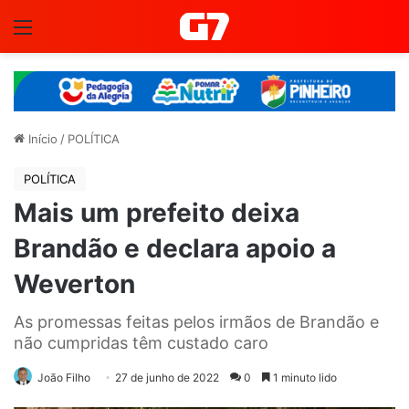
Menu
Início
/
POLÍTICA
POLÍTICA
Mais um prefeito deixa
Brandão e declara apoio a
Weverton
As promessas feitas pelos irmãos de Brandão e
não cumpridas têm custado caro
João Filho
27 de junho de 2022
0
1 minuto lido