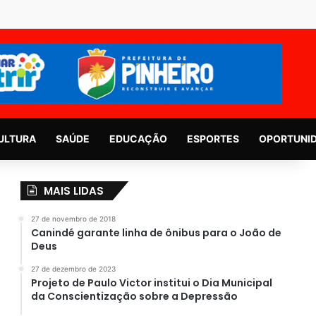
ULTURA
SAÚDE
EDUCAÇÃO
ESPORTES
OPORTUNI
MAIS LIDAS
27 de novembro de 2018
Canindé garante linha de ônibus para o João de
Deus
27 de dezembro de 2023
Projeto de Paulo Victor institui o Dia Municipal
da Conscientização sobre a Depressão