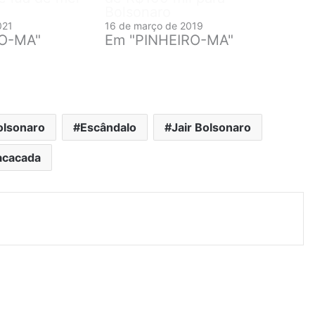
Bolsonaro
021
16 de março de 2019
RO-MA"
Em "PINHEIRO-MA"
olsonaro
Escândalo
Jair Bolsonaro
cacada