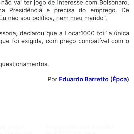
 não vai ter jogo de interesse com Bolsonaro,
na Presidência e precisa do emprego. De
Eu não sou política, nem meu marido”.
soria, declarou que a Locar1000 foi “a única
que foi exigida, com preço compatível com o
 questionamentos.
Por
Eduardo Barretto
(
Épca
)
ral pagou
Assessores doaram mais
e lua de mel
de R$100 mil para