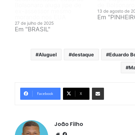
Bolsonaro aluga jipe de
de Bolsonaro
ex-assessor mesmo
13 de agosto de 2
morando nos EUA
Em "PINHEI
27 de julho de 2025
Em "BRASIL"
Aluguel
destaque
Eduardo B
Ma
Compartilhar por e-mail
Facebook
X
João Filho
We
Fa