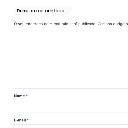
Deixe um comentário
O seu endereço de e-mail não será publicado.
Campos obrigató
C
o
m
e
n
t
á
r
Nome
*
i
o
*
E-mail
*