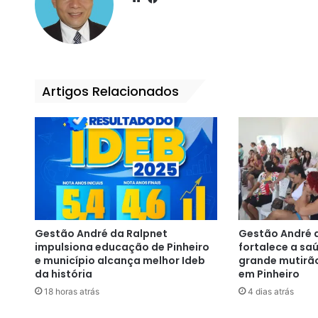
bsi
ce
te
bo
ok
Artigos Relacionados
Gestão André da Ralpnet
Gestão André 
impulsiona educação de Pinheiro
fortalece a s
e município alcança melhor Ideb
grande mutirã
da história
em Pinheiro
18 horas atrás
4 dias atrás