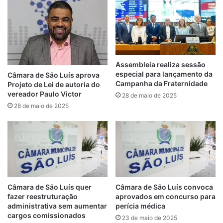
exemplo de exames, como para marcação
de consultas ou garantia de quaisquer
outros direitos sociais relativos ao
beneficiário da isenção tarifária (Passe
Livre).
Assembleia realiza sessão
especial para lançamento da
Câmara de São Luís aprova
Campanha da Fraternidade
Projeto de Lei de autoria do
vereador Paulo Victor
28 de maio de 2025
28 de maio de 2025
Câmara de São Luís quer
Câmara de São Luís convoca
fazer reestruturação
aprovados em concurso para
administrativa sem aumentar
perícia médica
cargos comissionados
Segundo a regra vigente, o acompanhante
23 de maio de 2025