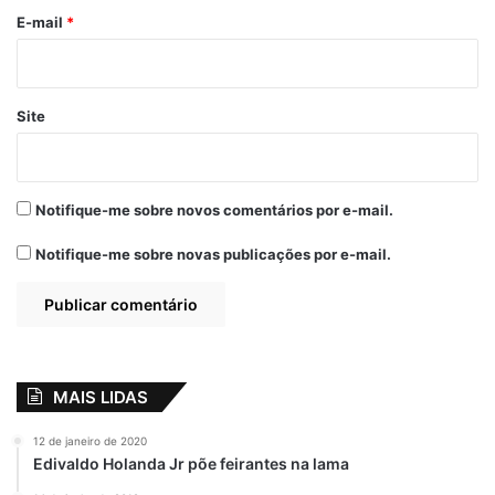
Câmara aprova
*
E-mail
*
reajuste de 8,2%
aos servidores de
São Luís-MA
5 de julho de 2023
Em "POLÍTICA"
Site
Braide
Crianças com deficiência
Notifique-me sobre novos comentários por e-mail.
Notifique-me sobre novas publicações por e-mail.
Lei de gratuidade
Não Sancionou
Prefeito
São Luís
MAIS LIDAS
12 de janeiro de 2020
Edivaldo Holanda Jr põe feirantes na lama