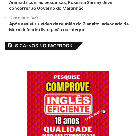
Animada com as pesquisas, Roseana Sarney deve
também tiveram a oportunidade de dialogar
concorrer ao Governo do Maranhão
com secretários de Estado, o que permitiu o
12 de maio de 2020
compartilhamento direto das preocupações
Após assistir a vídeo de reunião do Planalto, advogado de
e desafios que enfrentam em seus
Moro defende divulgação na íntegra
municípios.
SIGA-NOS NO FACEBOOK
Presentes no encontro, Sebastião Madeira
(Casa Civil); Rubens Pereira (Articulação
Política); Orleans Brandão Secretaria
Extraordinária de Assuntos Municipalistas);
e Júnior Viana (subsecretário da Casa
Civil).
Por
Gláucio Ericeira
Relacionado