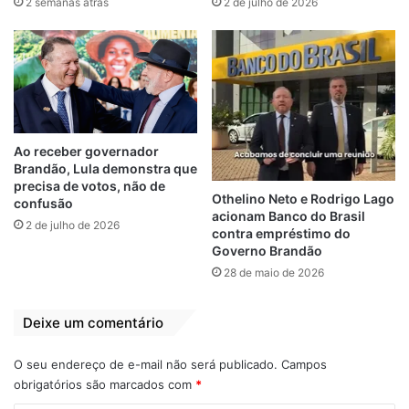
2 semanas atrás
2 de julho de 2026
Municípios (FPM) acarreta profundas
repercussões nos orçamentos locais, e
tanto as administrações municipais quanto
os cidadãos dependem desses recursos. “A
Assembleia Legislativa do Maranhão almeja
uma rápida e eficaz resolução para essa
Ao receber governador
situação”, disse Iracema Vale.
Brandão, Lula demonstra que
precisa de votos, não de
Othelino Neto e Rodrigo Lago
confusão
A legisladora também salientou que o FPM
acionam Banco do Brasil
2 de julho de 2026
é calculado com base na população de
contra empréstimo do
Governo Brandão
cada cidade, servindo como a principal
28 de maio de 2026
fonte de renda para sete em cada dez
municípios do país. “É nos locais onde os
Deixe um comentário
cidadãos residem e onde os serviços
essenciais são prestados; daí sua imensa
O seu endereço de e-mail não será publicado.
Campos
importância”, ressaltou.
obrigatórios são marcados com
*