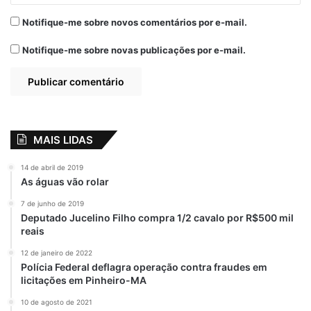
Costa (MDB), Dr Yglésio (PSB), Éric Costa
(PSD) e Antônio Pereira (PSB).
Notifique-me sobre novos comentários por e-mail.
Notifique-me sobre novas publicações por e-mail.
O presidente da FAMEM, Ivo Rezende,
destacou a importância do movimento. “A
paralisação demonstrou a união e
determinação dos prefeitos do Maranhão
em busca de soluções concretas para os
MAIS LIDAS
problemas financeiros que afetam as
administrações municipais. Com a adesão
14 de abril de 2019
expressiva e as conquistas alcançadas, o
As águas vão rolar
movimento “Chega! Sem FPM não dá”
7 de junho de 2019
certamente deixou sua marca na luta pelo
Deputado Jucelino Filho compra 1/2 cavalo por R$500 mil
reais
fortalecimento das prefeituras e pelo
desenvolvimento das cidades
12 de janeiro de 2022
Polícia Federal deflagra operação contra fraudes em
maranhenses”, disse.
licitações em Pinheiro-MA
No final do dia, os prefeitos e prefeitas
10 de agosto de 2021