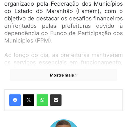
organizado pela Federação dos Municípios
do Estado do Maranhão (Famem), com o
objetivo de destacar os desafios financeiros
enfrentados pelas prefeituras devido à
dependência do Fundo de Participação dos
Municípios (FPM).
Ao longo do dia, as prefeituras mantiveram
os serviços essenciais em funcionamento,
porém, direcionaram esforços para
Mostre mais
sensibilizar a população acerca da
relevância do movimento e dos impactos do
atual cenário financeiro nas administrações
WhatsApp
Compartilhar por e-mail
municipais. A paralisação visou não apenas
chamar atenção para a causa, mas também
conseguir o apoio da população na busca
por soluções para a situação econômica