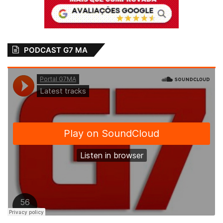
Famem mobiliza
Levantamento
prefeitos e
realizado pelo Site
prefeitas na luta
Folha do Maranhão,
pelo piso da
mostra que
enfermagem
Presidente da
PODCAST G7 MA
Famem lidera um
18 de outubro de 2022
Em "MARANHÃO"
falso movimento
contra possível
redução no FPM
29 de agosto de 2023
Em "PINHEIRO-MA"
Prefeito João
Martins participa da
Mobilização
Municipalista em
Brasília-DF
17 de agosto de 2023
Em "BEQUIMÃO-
MA"