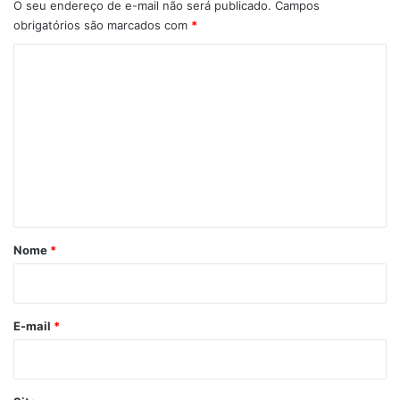
O seu endereço de e-mail não será publicado.
Campos
Quilombo Pericumã
Reunião
obrigatórios são marcados com
*
C
o
m
e
n
t
á
r
Nome
*
i
o
*
E-mail
*