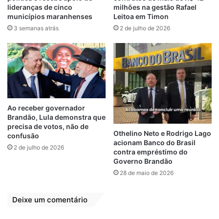
lideranças de cinco
milhões na gestão Rafael
Já no período da tarde haverá uma
municípios maranhenses
Leitoa em Timon
programação esportiva. Será um torneio de
3 semanas atrás
2 de julho de 2026
futebol entre as comunidades do Território
Quilombola coordenado por Sandro e
Vadinho. À noite haverá uma Roda de
Tambor de Crioula e para encerrar o dia,
uma festa com a animação do grupo Farra
de Caixa, do povoado Areal.
Ao receber governador
Brandão, Lula demonstra que
A diretoria da Associação espera que seja
precisa de votos, não de
Othelino Neto e Rodrigo Lago
confusão
um dia alegre e de reflexão para todos. Viva
acionam Banco do Brasil
2 de julho de 2026
Zumbi de Palmares!
contra empréstimo do
Governo Brandão
28 de maio de 2026
AMQUIPÉ
Associação
Deixe um comentário
Dia da Consciência Negra