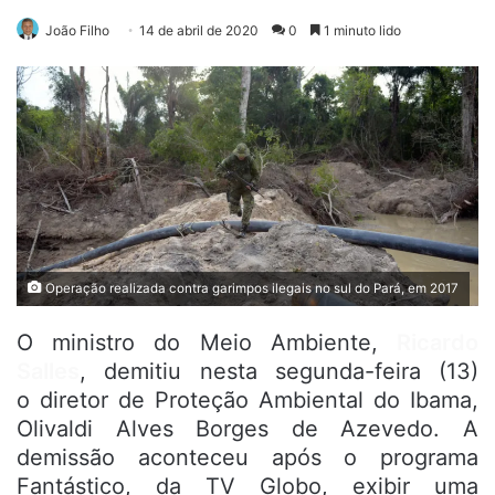
João Filho
14 de abril de 2020
0
1 minuto lido
Operação realizada contra garimpos ilegais no sul do Pará, em 2017
O ministro do Meio Ambiente,
Ricardo
Salles
, demitiu nesta segunda-feira (13)
o diretor de Proteção Ambiental do Ibama,
Olivaldi Alves Borges de Azevedo. A
demissão aconteceu após o programa
Fantástico, da TV Globo, exibir uma