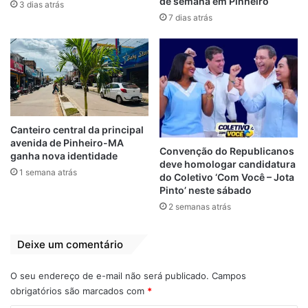
de 1.700 índios. O que ensejou a ação do
de semana em Pinheiro
3 dias atrás
poder público foi o fato de as invasões de
7 dias atrás
terras indígenas terem aumentado desde o
início da pandemia de Covid-19. Como a
doença oferece riscos ainda maiores às
populações indígenas, o Ibama agiu para
impedir o contato dos garimpeiros com os
índios. Antes da operação, os fiscais
Canteiro central da principal
cumpriram 14 dias de quarentena
avenida de Pinheiro-MA
Convenção do Republicanos
ganha nova identidade
preventiva.
deve homologar candidatura
1 semana atrás
do Coletivo ‘Com Você – Jota
Pinto’ neste sábado
Por
João Frey
(Congresso em Foco)
2 semanas atrás
Demissão
destaque
Ibama
Deixe um comentário
Ministro de Bolsonaro
Ricardo Salles
O seu endereço de e-mail não será publicado.
Campos
obrigatórios são marcados com
*