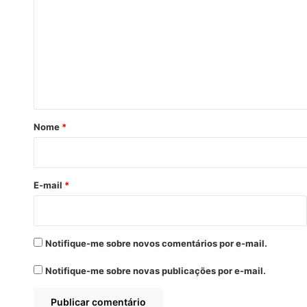
m
e
n
t
á
r
Nome
*
i
o
*
E-mail
*
Notifique-me sobre novos comentários por e-mail.
Notifique-me sobre novas publicações por e-mail.