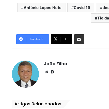
Antônio Lopes Neto
Covid 19
de
Tio d
Compartilhar por e-mail
Facebook
X
João Filho
We
Fa
bsi
ce
te
bo
ok
Artigos Relacionados