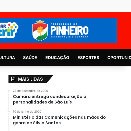
ULTURA
SAÚDE
EDUCAÇÃO
ESPORTES
OPORTUNI
MAIS LIDAS
28 de dezembro de 2020
Câmara entrega condecoração à
personalidades de São Luís
10 de junho de 2020
Ministério das Comunicações nas mãos do
genro de Sílvio Santos