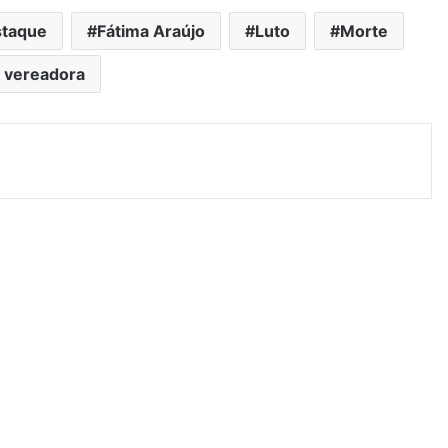
staque
Fátima Araújo
Luto
Morte
a vereadora