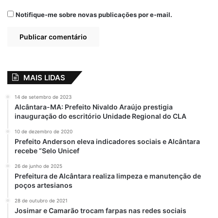
Câmara Municipal de São Luís.
Notifique-me sobre novas publicações por e-mail.
Cardoso deixa um legado de trabalho e
dedicação à imprensa maranhense, que fica
como exemplo para profissionais da área.
MAIS LIDAS
Que Deus dê o conforto necessário a
familiares, amigos e admiradores nesse
14 de setembro de 2023
momento de grande tristeza e luto na
Alcântara-MA: Prefeito Nivaldo Araújo prestigia
inauguração do escritório Unidade Regional do CLA
imprensa maranhense.
10 de dezembro de 2020
Prefeito Anderson eleva indicadores sociais e Alcântara
JURACI VIEIRA FILHO
recebe “Selo Unicef
Diretor de Comunicação da Assembleia
26 de junho de 2025
Legislativa do Maranhão
Prefeitura de Alcântara realiza limpeza e manutenção de
poços artesianos
O portal G7 se solidariza com todos os
28 de outubro de 2021
familiares, amigos e profissionais da
Josimar e Camarão trocam farpas nas redes sociais