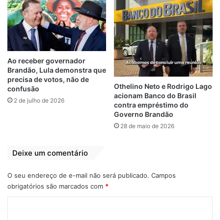
profundo pesar pelo falecimento repentino
do jornalista Luís Cardoso.
Cardoso já foi diretor de comunicação da
Casa. Atuou em vários veículos de
Ao receber governador
comunicação, sendo expoente na
Brandão, Lula demonstra que
blogosfera, e conhecido por sua
precisa de votos, não de
Othelino Neto e Rodrigo Lago
confusão
irreverência.
acionam Banco do Brasil
2 de julho de 2026
contra empréstimo do
Governo Brandão
Expressamos nossas sinceras condolências
28 de maio de 2026
à família, amigos e colegas, para que
encontrem conforto neste momento difícil.
Deixe um comentário
Paulo Victor
– Presidente da Câmara
O seu endereço de e-mail não será publicado.
Campos
Municipal de São Luís
obrigatórios são marcados com
*
A Assembleia Legislativa do Maranhão
C
também divulgou Nota de Pesar se
o