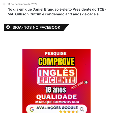
comunicação que hoje lamentam essa
11 de dezembro de 2024
perda irreparável.
No dia em que Daniel Brandão é eleito Presidente do TCE-
MA, Gilbson Cutrim é condenado a 13 anos de cadeia
Blogueiro
Encontrado morto
SIGA-NOS NO FACEBOOK
Jornalista
Luto
Morre Luis Cardoso
São Luís