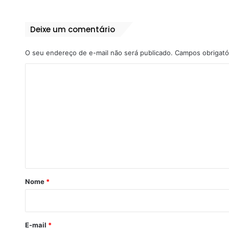
Deixe um comentário
O seu endereço de e-mail não será publicado.
Campos obrigató
C
o
m
e
n
t
á
r
Nome
*
i
o
*
E-mail
*