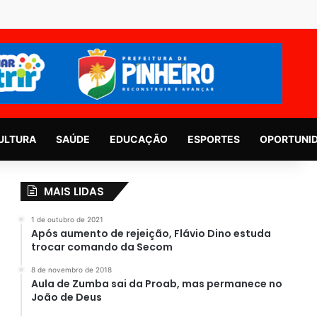
ULTURA
SAÚDE
EDUCAÇÃO
ESPORTES
OPORTUNI
MAIS LIDAS
1 de outubro de 2021
Após aumento de rejeição, Flávio Dino estuda
trocar comando da Secom
8 de novembro de 2018
Aula de Zumba sai da Proab, mas permanece no
João de Deus