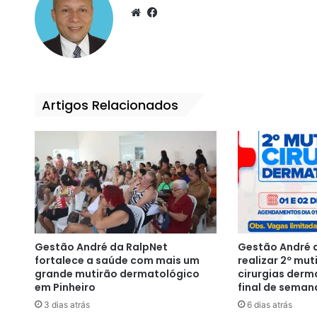
We
Fa
bsi
ce
te
bo
ok
Artigos Relacionados
Gestão André da RalpNet
Gestão André d
fortalece a saúde com mais um
realizar 2º mut
grande mutirão dermatológico
cirurgias derm
em Pinheiro
final de seman
3 dias atrás
6 dias atrás