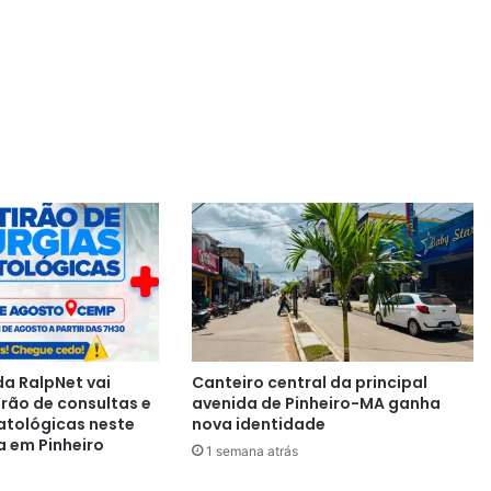
a RalpNet vai
Canteiro central da principal
irão de consultas e
avenida de Pinheiro-MA ganha
atológicas neste
nova identidade
a em Pinheiro
1 semana atrás