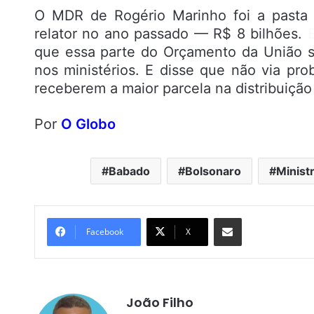
O MDR de Rogério Marinho foi a pasta 
relator no ano passado — R$ 8 bilhões.
que essa parte do Orçamento da União se
nos ministérios. E disse que não via pr
receberem a maior parcela na distribuição
Por
O Globo
Babado
Bolsonaro
Minist
Compartilhar por e-mail
Facebook
X
João Filho